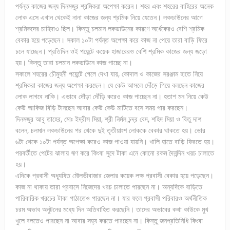
পর্যন্ত কাজের জন্য দিনমজুর শ্রমিকরা অপেক্ষা করেন। শহর এবং শহরের বাহিরের অনেক
লোক এসে এখান থেকেই নানা কাজের জন্য শ্রমিক নিয়ে যেতেন। লকডাউনের আগে
শ্রমিকদের চাহিদাও ছিল। কিন্তু চলমান লকডাউনের কারণে অর্ধেকেরও বেশি শ্রমিক
বেকার হয়ে পড়েছেন। সকাল ১০টা পর্যন্ত অপেক্ষা করে কাজ না পেয়ে তারা বাড়ি ফিরে
চলে যাচ্ছেন। প্রতিদিন ওই পয়েন্টে কয়েক হাজারেরও বেশি শ্রমিক কাজের জন্য জড়ো
হয়। কিন্তু তারা চলমান লকডাউনে কাজ পাচ্ছে না।
সকালে শহরের চৌমুহনী পয়েন্টে গেলে দেখা যায়, কোদাল ও কাজের সরঞ্জাম হাতে নিয়ে
শ্রমিকরা কাজের জন্য অপেক্ষা করছেন। যে কেউ আসলে দৌঁড়ে গিয়ে বলছেন কাজের
লোক লাগবে নাকি। এভাবে দৌঁড়া দৌঁড়ি করেও কাজ পাচ্ছেন না। হতাশ মন নিয়ে কেউ
কেউ আকিজ বিড়ি টানছেন আবার কেউ কেউ মাটিতে বসে সময় পার করছেন।
দিনমজুর আবু তাহের, মোঃ ইদ্রীস মিয়া, শ্রী নির্মল চন্দ্র বেদ, শহিদ মিয়া ও বিতু দাশ
বলেন, চলমান লকডাউনের পর থেকে দুই তৃতীয়াংশ লোককে বেকার থাকতে হয়। ভোর
৬টা থেকে ১০টা পর্যন্ত অপেক্ষা করেও কাজ পাওয়া যায়নি। খালি হাতে বাড়ি ফিরতে হয়।
পরবর্তীতে পেটের ঝালায় ঋণ করে কিংবা সুদে টাকা এনে কোনো রকম দৈনন্দিন খরচ চালাতে
হয়।
এদিকে প্রবাসী অধ্যূষিত মৌলভীবাজার জেলার কয়েক লক্ষ প্রবাসী বেকার হয়ে পড়েছেন।
কাজ না থাকায় তারা প্রবাসে নিজেদের খরচ চালাতে পারছেন না। অন্যদিকে বাড়িতে
পারিবারিক খরচের টাকা পাঠাতেও পারছেন না। যার ফলে প্রবাসী পরিবারও অর্থনীতিক
চরম অভাব অনুটনের মধ্যে দিন অতিবাহিত করছেনি। তাদের অভাবের কথা কাউকে মুখ
খুলে বলতেও পারছেন না আবার সহ্য করতে পারছেন না। কিন্তু জনপ্রতিনিধি কিংবা