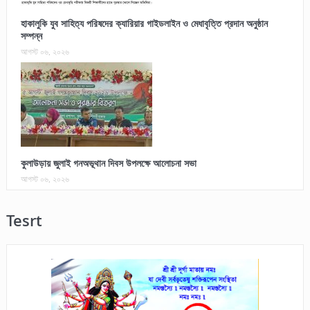
হাকালুকি যুব সাহিত্য পরিষদের ক্যারিয়ার গাইডলাইন ও মেধাবৃত্তি প্রদান অনুষ্ঠান
সম্পন্ন
আগস্ট ০৬, ২০২৬
কুলাউড়ায় জুলাই গনঅভূথান দিবস উপলক্ষে আলোচনা সভা
আগস্ট ০৬, ২০২৬
Tesrt