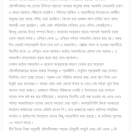
মৌলভীবাজার সহ দেশের বিভিন্ন প্রান্তে অসহায় মানুষের কাছে সরকারি বেসরকারি ত্রাণ
ও খাদ্য সহায়তা পৌঁছানো হয়েছিল। বিভিন্ন ব্যক্তি ও প্রবাসীদের উদ্যোগেও কর্মহীন
মানুষের ঘরে খাবার পৌঁছে দেয়া হয়েছিল। বিশেষ করে রমজান মাসে চাহিদা মতো খাদ্য
সামগ্রী দেয়া হয়েছিল। কেউ কেউ পারিবারিক চাহিদার চেয়ে বেশিও পেয়েছিলেন।
কিন্তু এবারের চিত্র সম্পন্ন ভিন্ন। করোনার সংক্রমন বাড়ার পরপরই সরকারি তরফ
থেকে প্রথম দফায় ৫ এপ্রিল থেকে ১১ এপ্রিল পর্যন্ত লকডাউন ঘোষণা করা হয়। শুরুর
দিন থেকেই সপ্তাব্যাপি ঢিলে ঢালা চলে এ লকডাউন। সর্বত্মক সফল না হওয়ায় পরবর্তীতে
দ্বিতীয় দাফে ১৪ এপ্রিল থেকে আবারও কঠোর লকডাউনের ঘোষণা দেয় সরকার। এ
লকডাউন বাস্তাবায়ন করার জন্য মাঠে নামে প্রশাসন।
চলমান কঠোর লকডাউন ও করোনা সংক্রমনের কারণে বেকার হয়ে পড়েছেন
মৌলভীবাজারের কয়েক হাজার দিনমজুর ও শ্রমজীবি। দৈনন্দিন প্রয়োজনী খরচ চালাতে
হিমশিক খেতে হচ্ছে তাদের। স্বজন এবং পরিচিত জনদের কাছ থেকে ঋণে টাকা এনে
দৈনন্দি খরচ চালাচ্ছেন। আবার কেউ কেউ কোনো উপায় না পেয়ে শেষ পর্যন্ত সুদে টাকা
আনতে বাধ্য হচ্ছেন। রমজানে পরিবার পরিজনের সেহরি ও ইফতারের খরচ চালানো
তাদের পক্ষে কষ্ট কর হয়ে দাঁড়িয়েছে। করোনার দ্বিতীয় ঢেউ শুরু হওয়ার পর থেকে এখন
পর্যন্ত সরকারিভাবে তাদের কোনো সহায়তা দেয়া হয়নি। জনপ্রতিনিধি কিংবা সরকারের
উর্ধ্বতন কর্মকতারা তাদের খোঁজই রাখেন নি। তবে রমজানের শুরুতে কতিপয় সামাজিক
সংগঠন ও ব্যক্তিগত উদ্যোগে তাদের কিছু সহযোগীতা করা হয়েছে। যা চাহিদার তুলনায়
০৫ শতাংশ মাত্র।
দীর্ঘ দিনের নিয়ম অনুযায়ী মৌলভীবাজার শহরের চৌমুহনী পয়েন্টে ভোর ৬টা থেকে ১০টা