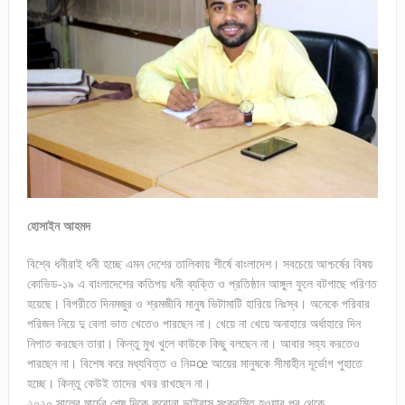
হোসাইন আহমদ
বিশ্বে ধনীরাই ধনী হচ্ছে এমন দেশের তালিকায় শীর্ষে বাংলাদেশ। সবচেয়ে আশ্চর্ষের বিষয়
কোভিড-১৯ এ বাংলাদেশের কতিপয় ধনী ব্যক্তি ও প্রতিষ্ঠান আঙ্গুল ফুলে বটগাছে পরিণত
হয়েছে। বিপরীতে দিনমজুর ও শ্রমজীবি মানুষ ভিটামাটি হারিয়ে নিঃস্ব। অনেকে পরিবার
পরিজন নিয়ে দু বেলা ভাত খেতেও পারছেন না। খেয়ে না খেয়ে অনাহারে অর্ধাহারে দিন
নিপাত করছেন তারা। কিন্তু মুখ খুলে কাউকে কিছু বলছেন না। আবার সহ্য করতেও
পারছেন না। বিশেষ করে মধ্যবিত্ত ও নি¤œ আয়ের মানুষকে সীমাহীন দূর্ভোগ পুহাতে
হচ্ছে। কিন্তু কেউই তাদের খবর রাখছেন না।
২০২০ সালের মার্চের শেষ দিকে করোনা ভাইরাস সংক্রমিত হওয়ার পর থেকে