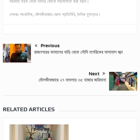
সরকারী তরফ থেকে তাদের কোনো সহযোগীতা করা হয়নি।
লেখকঃ সাংবাদিক, মৌলভীবাজার জেলা প্রতিনিধি, দৈনিক যুগান্তর।
Previous
রাজনগরের কামালের বাড়ি থেকে সৌদি নাগরিকের মালামাল জব্দ
Next
মৌলভীবাজারে ২৭ মামলায় ৩৫ হাজার জরিমানা
RELATED ARTICLES