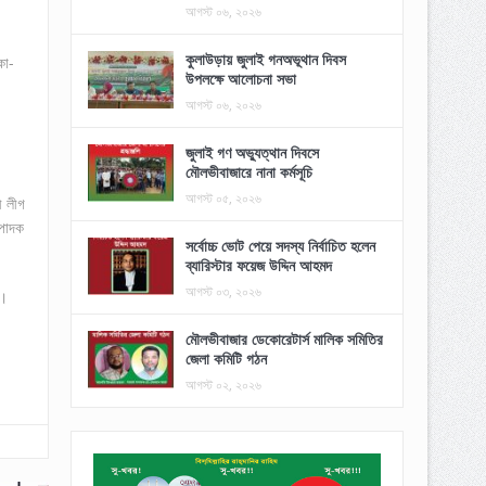
আগস্ট ০৬, ২০২৬
কুলাউড়ায় জুলাই গনঅভূথান দিবস
কো-
উপলক্ষে আলোচনা সভা
আগস্ট ০৬, ২০২৬
জুলাই গণ অভ্যুত্থান দিবসে
মৌলভীবাজারে নানা কর্মসূচি
আগস্ট ০৫, ২০২৬
ী লীগ
্পাদক
সর্বোচ্চ ভোট পেয়ে সদস্য নির্বাচিত হলেন
ব্যারিস্টার ফয়েজ উদ্দিন আহমদ
আগস্ট ০৩, ২০২৬
ন।
মৌলভীবাজার ডেকোরেটার্স মালিক সমিতির
জেলা কমিটি গঠন
আগস্ট ০২, ২০২৬