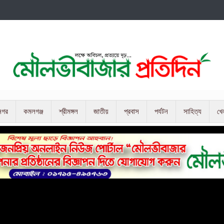
নগর
কমলগঞ্জ
শ্রীমঙ্গল
জাতীয়
প্রবাস
পর্যটন
সাহিত্য
খে