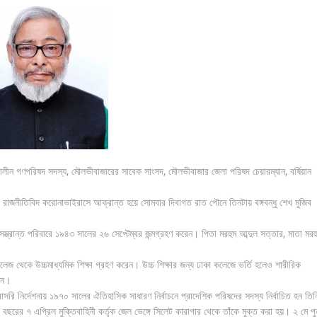
তৎকালীন গণপরিষদ সদস্য, মৌলভীবাজারের সাবেক সাংসদ, মৌলভীবাজার জেলা পরিষদ চেয়ারম্যান, বর্ষিয়ান
ীয়ান এ রাজনীতিবিদ করোনাভাইরাসে আক্রান্ত হয়ে সোমবার দিবাগত রাত পৌনে তিনটায় বঙ্গবন্ধু শেখ মুজিব
্ভ্রান্ত পরিবারে ১৯৪৩ সালের ২৬ সেপ্টেম্বর জন্মগ্রহণ করেন। পিতা মরহুম আব্দুল সত্তার, মাতা মরহ
 থেকে উচ্চমাধ্যমিক শিক্ষা গ্রহণ করেন। উচ্চ শিক্ষার জন্য ঢাকা কলেজে ভর্তি হলেও শারীরিক
েন।
রি নির্দেশনায় ১৯৭০ সালের ঐতিহাসিক সাধারণ নির্বাচনে প্রাদেশিক পরিষদের সদস্য নির্বাচিত হন তি
ছরের ৭ এপ্রিল মুক্তিবাহিনী কর্তৃক জেল ভেঙ্গে সিলেট কারাগার থেকে তাঁকে মুক্ত করা হয়। ২ মে পু