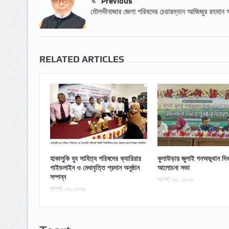
Previous
মৌলভীবাজার জেলা পরিষদের চেয়ারম্যান আজিজুর রহমান
RELATED ARTICLES
হাকালুকি যুব সাহিত্য পরিষদের ক্যারিয়ার
কুলাউড়ায় জুলাই গনঅভূথান দিব
গাইডলাইন ও মেধাবৃত্তি প্রদান অনুষ্ঠান
আলোচনা সভা
সম্পন্ন
আগস্ট ০৬, ২০২৬
আগস্ট ০৬, ২০২৬