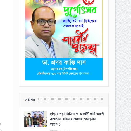
সর্বশেষ
ছড়িয়ে পড়া ভিডিওকে ‘এআই’ দাবি এমপি
নাসেরের: সাইবার মামলায় গ্রেপ্তার
শ
আরও ১
নে