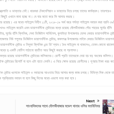
যন্ত্রপাতি ও ডাক্তার নেই। ধারকরা টেকনেশিয়ান ও ডাক্তার দিয়ে চলছে তাদের কার্যক্রম। তারপরেও
’র কিছুই এখানে মানা হচ্ছে না। যে যার মতো করে ফি আদায় করছে।
টার রয়েছে। এর মধ্যে লাইসেন্স বিহীন ১১টি, ২০১৮-১৯ অর্থ বছর পর্যন্ত লাইসেন্স নবায়ন করা হয়নি ৩৯
খনও লাইসেন্স করেনি এমন ডায়াগনস্টিক সেন্টারের মধ্যে রয়েছে মৌলভীবাজার পৌর শহরের সূর্যের হাঁসি
টার, সূর্যের হাঁসি ক্লিনিক, সেবা ডিজিটাল সার্ভিসেস, কুলাউড়া উপজেলার হেলথ কেয়ার ডায়াগনস্টিক সেন্ট
ড়ি উপজেলার নিউ পপুলার ডিজিটাল ডায়াগনস্টিক সেন্টার, কমলগঞ্জ উপজেলার লাইফ কেয়ার ডিজিটাল ডায়াগন
ায়াগনস্টিক সেন্টার ও নিলুফা ক্লিনিক এন্ড ডি’ ল্যাব। বৈধ লাইসেন্স না থাকলেও, তেমন কোনো ঝামেল
মধ্যে দু একটি নোটিশ পাঠানো ব্যতীত আর কিছুই করছে না প্রশাসন।
সমন্বয় রয়েছে ডায়াগনস্টিক সেন্টারের মালিকদের। রোগী প্রতি তাদেরকে দেয়া হয় বড় অংকের কমিশন।
টিক সেন্টারের রিপোর্ট না হলে এটা হাতে নেননি। এ নিয়ে ক্ষোভ রয়েছে রোগীদের। পূণরায় টাকা খরচ কর
িক সেন্টার গুলোকে লাইসেন্স ও নবায়নের আওতায় নিয়ে আসার জন্য কাজ চলছে। বিভিন্ন দিক থেকে ত
্রক্রিয়ায় নবায়ন না হলে কিছু দিনের মধ্যে এগুলো বন্ধ করা হবে।
Next
সাংবাদিকদের সাথে মৌলভীবাজার মডেল থানার ওসির মতবিনিময়