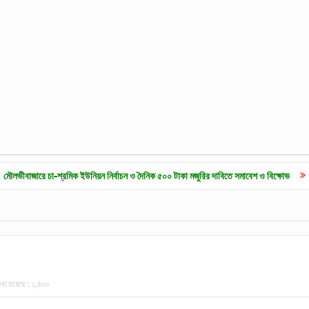
 চা-শ্রমিক ইউনিয়ন নির্বাচন ও দৈনিক ৫০০ টাকা মজুরির দাবিতে সমাবেশ ও বিক্ষোভ
হাকালুকি যুব
খা হয়েছে :
১,৪৩০