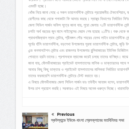
এমনটি হচ্ছে।
খোঁজ নিয়ে জানা গেছে এ সকল ডায়াগনস্টিক সেন্টারে প্রয়োজনীয় টেকনেশিয়ান, 
রোগীদের কাছ থেকে গলাকাটা ফি আদায় করছে। স্বাস্থ্য বিভাগের নির্ধারিত ফি
জেলা সিভিল সার্জন অফিস সূত্রে জানা যায়, পুরো জেলায় ৭১টি ডায়াগনস্টিক সেন্
চলতি অর্থ বছরের জুন মাসে লাইসেন্সের মেয়াদ শেষ হয়েছে ২১টি’র। শুরু থেকে ক
প্যাথলজিক্যাল ল্যাব সেন্টার, শ্রীমঙ্গল পৌর শহরের হেলথ লাইন ডায়াগনস্টিক সেন্
সূর্যের হাঁসি ডায়াগনস্টিক, বড়লেখা উপজেলার সুরমা ডায়াগনস্টিক সেন্টার, জু
এন্ড কনসালটেশন সেন্টার এবং রাজনগর উপজেলার মুন্সিবাজারের ইউনিক ডিজিটাল ড
পোহাতে হয়নি তাদের। প্রশাসনকে ম্যানেজ করেই চলছে তাদের বাণিজ্য। মাঝে 
জানা যায়, মৌলভীবাজারের প্রাইভেট হাসপাতালের মালিক ও ডাক্তারদের সাথে 
আবার কিছু কিছু ডাক্তার ও প্রাইভেট হাসপাতালের মালিকরা নির্ধারিত ডায়াগনস্
তাদের ফরমায়েশি ডায়াগনস্টিক সেন্টারে টেস্ট করাতে হয়।
এ বিষয়ে মৌলভীবাজার জেলা সিভিল সার্জন ডাঃ তউহীদ আহমদ বলেন, ডায়াগনস্ট
উপর চাপ প্রয়োগ করছি। সরকারও এই বিষয়ে অনেক গুরুত্ব দিচ্ছে। ধারাবাহিক প
Previous
স্কটল্যান্ডে ইউকে-বাংলা প্রেসক্লাবের মতবিনিময় সভা