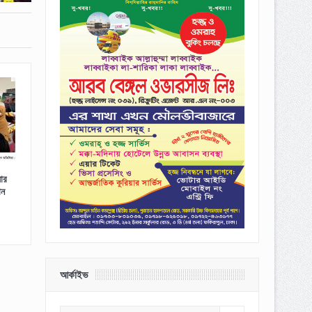
য়ার
ান
আর্কাইভ