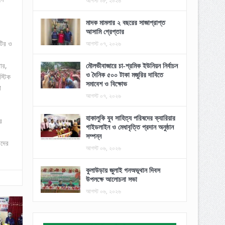
আগস্ট ০৮, ২০২৬
মাদক মামলার ২ বছরের সাজাপ্রাপ্ত
আসামি গ্রেপ্তার
টির ও
আগস্ট ০৭, ২০২৬
ার,
মৌলভীবাজারে চা-শ্রমিক ইউনিয়ন নির্বাচন
ও দৈনিক ৫০০ টাকা মজুরির দাবিতে
স্টিক
সমাবেশ ও বিক্ষোভ
া
আগস্ট ০৭, ২০২৬
হাকালুকি যুব সাহিত্য পরিষদের ক্যারিয়ার
ে
গাইডলাইন ও মেধাবৃত্তি প্রদান অনুষ্ঠান
সম্পন্ন
াদের
আগস্ট ০৬, ২০২৬
কুলাউড়ায় জুলাই গনঅভূথান দিবস
উপলক্ষে আলোচনা সভা
আগস্ট ০৬, ২০২৬