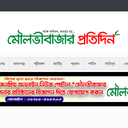
নগর
কমলগঞ্জ
শ্রীমঙ্গল
জাতীয়
প্রবাস
পর্যটন
সাহিত্য
খে