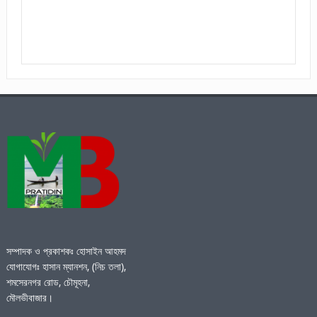
সম্পাদক ও প্রকাশকঃ হোসাইন আহমদ
যোগাযোগঃ হাসান ম্যানশন, (নিচ তলা),
শমসেরনগর রোড, চৌমূহনা,
মৌলভীবাজার।