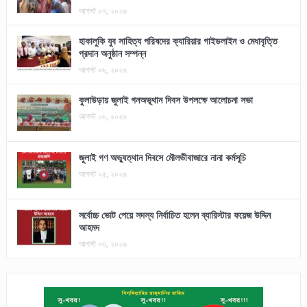
আগস্ট ০৭, ২০২৬
হাকালুকি যুব সাহিত্য পরিষদের ক্যারিয়ার গাইডলাইন ও মেধাবৃত্তি
প্রদান অনুষ্ঠান সম্পন্ন
আগস্ট ০৬, ২০২৬
কুলাউড়ায় জুলাই গনঅভূথান দিবস উপলক্ষে আলোচনা সভা
আগস্ট ০৬, ২০২৬
জুলাই গণ অভ্যুত্থান দিবসে মৌলভীবাজারে নানা কর্মসূচি
আগস্ট ০৫, ২০২৬
সর্বোচ্চ ভোট পেয়ে সদস্য নির্বাচিত হলেন ব্যারিস্টার ফয়েজ উদ্দিন
আহমদ
আগস্ট ০৩, ২০২৬