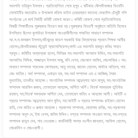
সভাপতি তরিকুল ইসলাম। প্রতিযোগিতা শেষে দুপুর ২ ঘটিকায় মৌলভীবাজার ডিবেটিং
সোসাইটির মডারেটর ও উপজেলা মহিলা ভাইস চেয়ারম্যান ফাতেহা ফেরদৌস চৌধুরী পপি
সংগঠনের ১ম কার্য নির্বাহী কমিটি ঘোষণা করেন। কমিটি ঘোষণা শেষে প্রতিযোগিতায়
বিজয়ী শিক্ষার্থীদের পুরুষ্কার বিতরণ করা হয়।পুরুষ্কার বিতরণী অনুষ্ঠানে অতিথি হিসেবে
উপস্থিত ছিলেন কুলাউড়া উপজেলা আওয়ামীলীগের সম্মানিত সাধারণ সম্পাদক
আ.স.ম.কামরুল ইসলাম,নবীনচন্দ্র মডেল সরকারি উচ্চ বিদ্যালয়ের প্রধান শিক্ষক আমীর
হোসেন,মৌলভীবাজার স্টুডেন্ট অ্যাসোসিয়েশন,সাস্ট-এর সভাপতি হুমায়ুন কবির শাহান
প্রমুখ। কমিটির অন্যান্যরা হলেন, সিনিয়র সহ-সভাপতি আশরাফ উদ্দিন, সহ-সভাপতি
আলমগির সিদ্দিক, সাজ্জাদুল ইসলাম সাজু, মনি বেগম, মোঃআল আমিন, মোঃসাব্বির। সহ-
সাধারণ সম্পাদক পারভেজ মোশাররফ, আবু তাহের, জাবেদ হোসেন, মাস্টার অন্তিম, শাহ
মোঃ ফাহিম। অর্থ সম্পাদক, এমাদুল হক, সহ-অর্থ সম্পাদক এম এ আজিজ, সৈয়দ
মুনতাহিম, তানভীর আহমেদ। সাংগঠনিক সম্পাদক আব্দুল্লাহ আল মাসুম, সহ-সাংগঠনিক
সম্পাদক আরফিন রুমান, তোফায়েল আহমেদ, অর্পিতা অর্পি। বিতর্ক সমন্বয়ক তুতিউর
রহমান, সহ:বিতর্ক সমন্বয়ক অর্পিতা দেব, তোফায়েল মাহিন ও আহমেদ আলী। আইটি ও
প্রচার সম্পাদকঃ আব্দুল্লাহ আল মুবিন, সহ:আইটি ও প্রচার সম্পাদকঃ রাইয়ান হোসেন
রাহি, শেখ মাহিন ও রুমান আহমেদ। প্রকাশনা সম্পাদক, মোহাম্মদ রাব্বি, সহ-প্রকাশনা
সম্পাদক অনুপ দে, ইমা বেগম, জসিম উদ্দিন। দপ্তর সম্পাদক শাওয়ান সাগর, সহ-দপ্তর
সম্পাদক রাতুল দেব, শাহ নেওয়াজ। কার্যনির্বাহী সদস্য নওশীন জান্নাত, আফিফ হোসেন,
মোঃরাদিন ও মোঃওয়াসী।