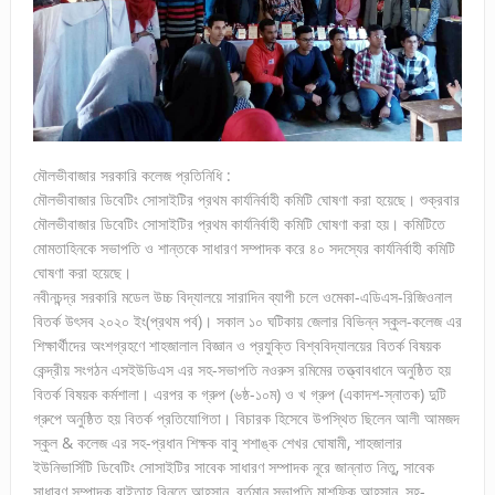
মৌলভীবাজার সরকারি কলেজ প্রতিনিধি :
মৌলভীবাজার ডিবেটিং সোসাইটির প্রথম কার্যনির্বাহী কমিটি ঘোষণা করা হয়েছে। শুক্রবার
মৌলভীবাজার ডিবেটিং সোসাইটির প্রথম কার্যনির্বাহী কমিটি ঘোষণা করা হয়। কমিটিতে
মোমতাহিনকে সভাপতি ও শান্তকে সাধারণ সম্পাদক করে ৪০ সদস্যের কার্যনির্বাহী কমিটি
ঘোষণা করা হয়েছে।
নবীনচন্দ্র সরকারি মডেল উচ্চ বিদ্যালয়ে সারাদিন ব্যাপী চলে ওমেকা-এডিএস-রিজিওনাল
বিতর্ক উৎসব ২০২০ ইং(প্রথম পর্ব)। সকাল ১০ ঘটিকায় জেলার বিভিন্ন স্কুল-কলেজ এর
শিক্ষার্থীদের অংশগ্রহণে শাহজালাল বিজ্ঞান ও প্রযুক্তি বিশ্ববিদ্যালয়ের বিতর্ক বিষয়ক
কেন্দ্রীয় সংগঠন এসইউডিএস এর সহ-সভাপতি নওরুস রমিমের তত্ত্বাবধানে অনুষ্ঠিত হয়
বিতর্ক বিষয়ক কর্মশালা। এরপর ক গ্রুপ (৬ষ্ঠ-১০ম) ও খ গ্রুপ (একাদশ-স্নাতক) দুটি
গ্রুপে অনুষ্ঠিত হয় বিতর্ক প্রতিযোগিতা। বিচারক হিসেবে উপস্থিত ছিলেন আলী আমজদ
স্কুল & কলেজ এর সহ-প্রধান শিক্ষক বাবু শশাঙ্ক শেখর ঘোষামী, শাহজালার
ইউনিভার্সিটি ডিবেটিং সোসাইটির সাবেক সাধারণ সম্পাদক নূরে জান্নাত নিতু, সাবেক
সাধারণ সম্পাদক রাইতাহ বিনতে আহসান, বর্তমান সভাপতি মাশফিক আহসান, সহ-