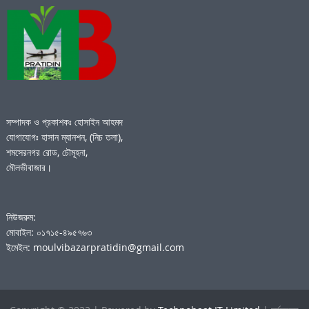
সম্পাদক ও প্রকাশকঃ হোসাইন আহমদ
যোগাযোগঃ হাসান ম্যানশন, (নিচ তলা),
শমসেরনগর রোড, চৌমূহনা,
মৌলভীবাজার।
নিউজরুম:
মোবাইল: ০১৭১৫-৪৯৫৭৬৩
ইমেইল: moulvibazarpratidin@gmail.com