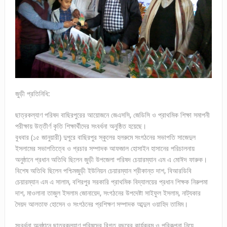
জুড়ী প্রতিনিধি:
ছাত্রকল্যাণ পরিষদ বাছিরপুরের আয়োজনে জেএসসি, জেডিসি ও প্রাথমিক শিক্ষা সমাপনী
পরীক্ষায় উত্তীর্ণ কৃতি শিক্ষার্থীদের সংবর্ধনা অনুষ্ঠিত হয়েছে।
বুধবার (১৫ জানুয়ারী) দুপুরে বাছিরপুর স্কুলের হলরুমে সংগঠনের সভাপতি সাজেদুল
ইসলামের সভাপতিত্বে ও প্রচার সম্পাদক আফজাল হোসাইন হাসানের পরিচালনায়
অনুষ্ঠানে প্রধান অতিথি ছিলেন জুড়ী উপজেলা পরিষদ চেয়ারম্যান এম এ মোঈদ ফারুক।
বিশেষ অতিথি ছিলেন পশ্চিমজুড়ী ইউনিয়ন চেয়ারম্যান শ্রীকান্ত দাশ, বিআরডিবি
চেয়ারম্যান এম এ সালাম, বশিরপুর সরকারি প্রাথমিক বিদ্যালয়ের প্রধান শিক্ষক নিরুপমা
দাশ, মাওলানা তাজুল ইসলাম জোনায়েদ, সংগঠনের উপদেষ্টা সাইফুল ইসলাম, নাট্যকার
সৈয়দ আলতাফ হোসেন ও সংগঠনের প্রশিক্ষণ সম্পাদক আব্দুল ওয়াহিদ তামিম।
সংবর্ধনা অনুষ্ঠানে ছাত্রকল্যাণ পরিষদের বিগত বছরের কার্যক্রম ও পরিকল্পনা নিয়ে