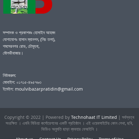
সম্পাদক ও প্রকাশকঃ হোসাইন আহমদ
যোগাযোগঃ হাসান ম্যানশন, (নিচ তলা),
শমসেরনগর রোড, চৌমূহনা,
মৌলভীবাজার।
নিউজরুম:
মোবাইল: ০১৭১৫-৪৯৫৭৬৩
ইমেইল: moulvibazarpratidin@gmail.com
Copyright © 2022 | Powered by
Technohaat IT Limited
| সর্বস্বত্ব
সংরক্ষিত । এমবি মিডিয়া কর্পোরেশনের একটি প্রতিষ্ঠান । এই ওয়েবসাইটের কোন লেখা, ছবি,
ভিডিও অনুমতি ছাড়া ব্যবহার বেআইনি ।