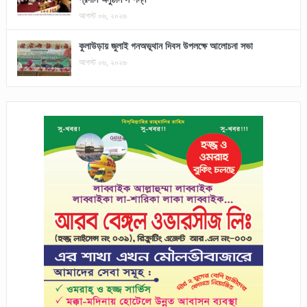
আগস্ট ০৬, ২০২৬
কুলাউড়ায় জুলাই গনঅভূথান দিবস উপলক্ষে আলোচনা সভা
আগস্ট ০৬, ২০২৬