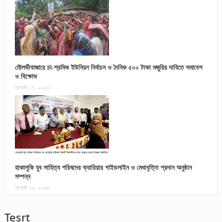
মৌলভীবাজারে চা-শ্রমিক ইউনিয়ন নির্বাচন ও দৈনিক ৫০০ টাকা মজুরির দাবিতে সমাবেশ
ও বিক্ষোভ
আগস্ট ০৭, ২০২৬
হাকালুকি যুব সাহিত্য পরিষদের ক্যারিয়ার গাইডলাইন ও মেধাবৃত্তি প্রদান অনুষ্ঠান
সম্পন্ন
আগস্ট ০৬, ২০২৬
Tesrt