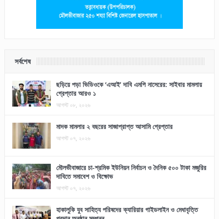
সর্বশেষ
ছড়িয়ে পড়া ভিডিওকে ‘এআই’ দাবি এমপি নাসেরের: সাইবার মামলায়
গ্রেপ্তার আরও ১
আগস্ট ০৮, ২০২৬
মাদক মামলার ২ বছরের সাজাপ্রাপ্ত আসামি গ্রেপ্তার
আগস্ট ০৭, ২০২৬
মৌলভীবাজারে চা-শ্রমিক ইউনিয়ন নির্বাচন ও দৈনিক ৫০০ টাকা মজুরির
দাবিতে সমাবেশ ও বিক্ষোভ
আগস্ট ০৭, ২০২৬
হাকালুকি যুব সাহিত্য পরিষদের ক্যারিয়ার গাইডলাইন ও মেধাবৃত্তি
প্রদান অনুষ্ঠান সম্পন্ন