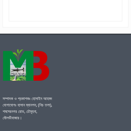
সম্পাদক ও প্রকাশকঃ হোসাইন আহমদ
যোগাযোগঃ হাসান ম্যানশন, (নিচ তলা),
শমসেরনগর রোড, চৌমূহনা,
মৌলভীবাজার।