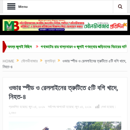
Menu
 জুলাই মিছিল
গণভোটের রায় বাস্তবায়ন ও জুলাই গণহত্যায় জড়িতদের বিচারের দাবিতে মৌলভীবা
HOME
মৌলভীবাজার
কুলাউড়া
ওভার স্পীড ও রেললাইনের ত্রুটিতে ৫টি বগি খাদে,
নিহত-৪
ওভার স্পীড ও রেললাইনের ত্রুটিতে ৫টি বগি খাদে,
নিহত-৪
প্রকাশিত হয়েছে:
জুন ২৪, ২০১৯
সর্বশেষ আপডেট হয়েছে:
জুন ২৪, ২০১৯
দেখা হয়েছে :
১,৩৬০