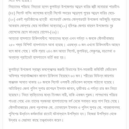
দিতে বলা হয়েছে।
নিহতদের পরিচয়: নিহতরা হলেন কুলাউড়া উপজেলার আব্দুল বারির স্ত্রী মনোয়ারা পারভীন-
(৪৫) সিলেট নাসিং কলেজের ছাত্রী সিলেট সদরের আব্দুল্লা পুরের আব্দুল বারির মেয়ে-
(২০) একই প্রতিষ্ঠানের ছাত্রী বাগেরহাট জেলার মোল্লারহাট উপজেলা আটজুড়ি গ্রামের
আকরাম মোল্লার মেয়ে সানজিদা আক্তার(২০) হবিগঞ্জ জেলার বাহুবল উপজেলার নুর
হোসেনের ছেলে কাওছার হোসেন-(২৬)।
আহতরা হাসপাতে চিকিৎসাধীন: আহতদের মধ্যে এখন পর্যন্ত ৭ জনকে মৌলভীবাজার
২৫০ শষ্যা বিশিস্ট হাসপাতালে আনা হয়েছে। এরমধ্যে ৩ জন এখনো চিকিৎসাধীন আছেন
বলে জানা গেছে। বাকি প্রায় ২৪৩ জন আহত সিলেট, কুলাউড়া, ফেঞ্চুগঞ্জ, বড়লেখা ও
অন্যান্য প্রাইভেট হাসপাতলে ভর্তি করা হয়।
কুলাউড়া উপজেলা স্বাস্থ্য কমপ্লেক্সের জরুরি বিভাগের উপ-সহকারী কমিনিটি মেডিকেল
অফিসার শাহানউজ্জামান জানান চিকিৎসা নিয়েছেন ৬৩ জন। শরীরের বিভিন্ন জায়গায়
মারাত্মক আঘাত থাকায় ২০ জনকে সিলেট ওসমানী মেডিকেল কলেজে পাঠানো হয়েছে।
অতিরিক্ত জেলা পুলিশ সুপার রাশেদুল ইসলাম জানান, দুর্ঘটনায় এ পর্যন্ত চার জন নিহত
হয়েছেন। নিহত ব্যক্তিদের মধ্যে তিনজন নারী, বাকি একজন পুরুষ। লাশগুলোর পরিচয়
পাওয়া গেছে এবং তাদের স্বজনরা হাসপাতালের মর্গ থেকে সনাক্ত করে লাশ নিয়ে গেছে।
মৌলভীবাজারের জেলা প্রশাসক মো. তোফায়েল ইসলাম ও পুলিশ সুপার মো. শাহজালালসহ
পুলিশের ঊর্ধ্বতন কর্মকর্তারা রাতেই ঘটনাস্থলে উপস্থিত হন। নিজেরা উপস্থিত থেকে
উদ্ধার ও মেরামত কাছে তত্ত্বাবধান করেন।