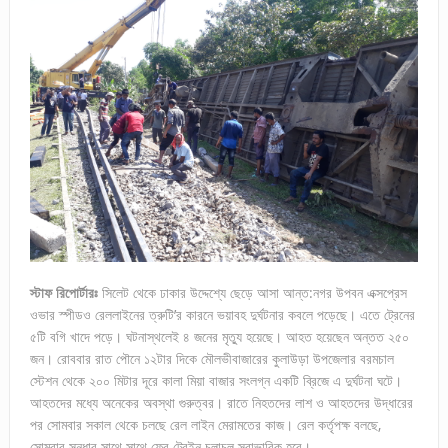
স্টাফ রিপোর্টারঃ
সিলেট থেকে ঢাকার উদ্দেশ্যে ছেড়ে আসা আন্ত:নগর উপবন এক্সপ্রেস
ওভার স্পীডও রেললাইনের ত্রুটি’র কারনে ভয়াবহ দুর্ঘটনার কবলে পড়েছে। এতে ট্রেনের
৫টি বগি খাদে পড়ে। ঘটনাস্থলেই ৪ জনের মৃত্যু হয়েছে। আহত হয়েছেন অন্তত ২৫০
জন। রোববার রাত পৌনে ১২টার দিকে মৌলভীবাজারের কুলাউড়া উপজেলার বরমচাল
স্টেশন থেকে ২০০ মিটার দূরে কালা মিয়া বাজার সংলগ্ন একটি ব্রিজে এ দুর্ঘটনা ঘটে।
আহতদের মধ্যে অনেকের অবস্থা গুরুত্বর। রাতে নিহতদের লাশ ও আহতদের উদ্ধারের
পর সোমবার সকাল থেকে চলছে রেল লাইন মেরামতের কাজ। রেল কর্তৃপক্ষ বলছে,
সোমবার সন্ধার সাথে সাথে ফের ট্রেইন চলাচল স্বাভাবিক হবে।