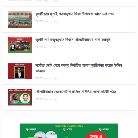
কুলাউড়ায় জুলাই গনঅভূথান দিবস উপলক্ষে আলোচনা সভা
আগস্ট ০৬, ২০২৬
জুলাই গণ অভ্যুত্থান দিবসে মৌলভীবাজারে নানা কর্মসূচি
আগস্ট ০৫, ২০২৬
সর্বোচ্চ ভোট পেয়ে সদস্য নির্বাচিত হলেন ব্যারিস্টার ফয়েজ উদ্দিন
আহমদ
আগস্ট ০৩, ২০২৬
মৌলভীবাজার ডেকোরেটার্স মালিক সমিতির জেলা কমিটি গঠন
আগস্ট ০২, ২০২৬