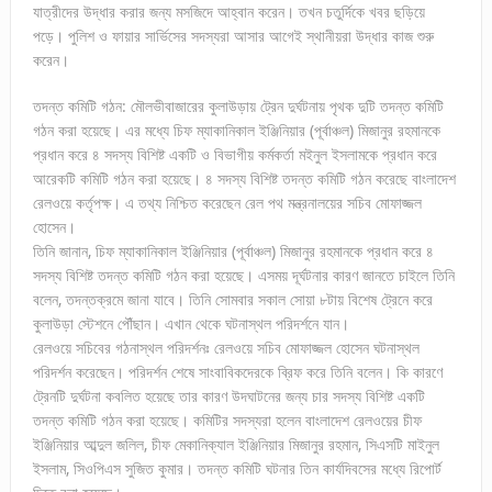
যাত্রীদের উদ্ধার করার জন্য মসজিদে আহ্বান করেন। তখন চতুর্দিকে খবর ছড়িয়ে
পড়ে। পুলিশ ও ফায়ার সার্ভিসের সদস্যরা আসার আগেই স্থানীয়রা উদ্ধার কাজ শুরু
করেন।
তদন্ত কমিটি গঠন: মৌলভীবাজারের কুলাউড়ায় ট্রেন দুর্ঘটনায় পৃথক দুটি তদন্ত কমিটি
গঠন করা হয়েছে। এর মধ্যে চিফ ম্যাকানিকাল ইঞ্জিনিয়ার (পূর্বাঞ্চল) মিজানুর রহমানকে
প্রধান করে ৪ সদস্য বিশিষ্ট একটি ও বিভাগীয় কর্মকর্তা মইনুল ইসলামকে প্রধান করে
আরেকটি কমিটি গঠন করা হয়েছে। ৪ সদস্য বিশিষ্ট তদন্ত কমিটি গঠন করেছে বাংলাদেশ
রেলওয়ে কর্তৃপক্ষ। এ তথ্য নিশ্চিত করেছেন রেল পথ মন্ত্রনালয়ের সচিব মোফাজ্জল
হোসেন।
তিনি জানান, চিফ ম্যাকানিকাল ইঞ্জিনিয়ার (পূর্বাঞ্চল) মিজানুর রহমানকে প্রধান করে ৪
সদস্য বিশিষ্ট তদন্ত কমিটি গঠন করা হয়েছে। এসময় দূর্ঘটনার কারণ জানতে চাইলে তিনি
বলেন, তদন্তক্রমে জানা যাবে। তিনি সোমবার সকাল সোয়া ৮টায় বিশেষ ট্রেনে করে
কুলাউড়া স্টেশনে পৌঁছান। এখান থেকে ঘটনাস্থল পরিদর্শনে যান।
রেলওয়ে সচিবের গঠনাস্থল পরিদর্শনঃ রেলওয়ে সচিব মোফাজ্জল হোসেন ঘটনাস্থল
পরিদর্শন করেছেন। পরিদর্শন শেষে সাংবাবিকদেরকে ব্রিফ করে তিনি বলেন। কি কারণে
ট্রেনটি দুর্ঘটনা কবলিত হয়েছে তার কারণ উদঘাটনের জন্য চার সদস্য বিশিষ্ট একটি
তদন্ত কমিটি গঠন করা হয়েছে। কমিটির সদস্যরা হলেন বাংলাদেশ রেলওয়ের চীফ
ইঞ্জিনিয়ার আব্দুল জলিল, চীফ মেকানিক্যাল ইঞ্জিনিয়ার মিজানুর রহমান, সিএসটি মাইনুল
ইসলাম, সিওপিএস সুজিত কুমার। তদন্ত কমিটি ঘটনার তিন কার্যদিবসের মধ্যে রিপোর্ট