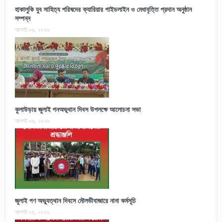
হাকালুকি যুব সাহিত্য পরিষদের ক্যারিয়ার গাইডলাইন ও মেধাবৃত্তি প্রদান অনুষ্ঠান
সম্পন্ন
আগস্ট ০৬, ২০২৬
কুলাউড়ায় জুলাই গনঅভূথান দিবস উপলক্ষে আলোচনা সভা
আগস্ট ০৬, ২০২৬
জুলাই গণ অভ্যুত্থান দিবসে মৌলভীবাজারে নানা কর্মসূচি
আগস্ট ০৫, ২০২৬