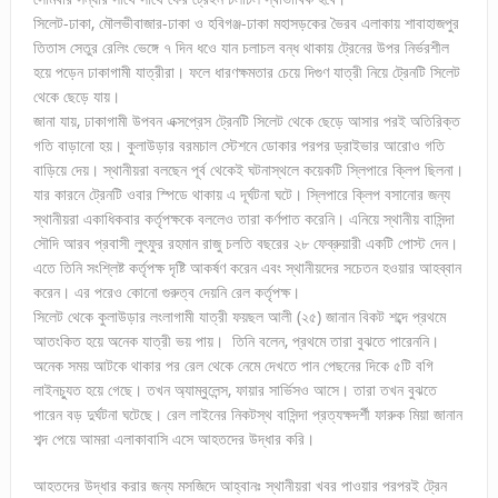
সিলেট-ঢাকা, মৌলভীবাজার-ঢাকা ও হবিগঞ্জ-ঢাকা মহাসড়কের ভৈরব এলাকায় শাবাহাজপুর
তিতাস সেতুর রেলিং ভেঙ্গে ৭ দিন ধওে যান চলাচল বন্ধ থাকায় ট্রেনের উপর নির্ভরশীল
হয়ে পড়েন ঢাকাগামী যাত্রীরা। ফলে ধারণক্ষমতার চেয়ে দিগুণ যাত্রী নিয়ে ট্রেনটি সিলেট
থেকে ছেড়ে যায়।
জানা যায়, ঢাকাগামী উপবন এক্সপ্রেস ট্রেনটি সিলেট থেকে ছেড়ে আসার পরই অতিরিক্ত
গতি বাড়ানো হয়। কুলাউড়ার বরমচাল স্টেশনে ডোকার পরপর ড্রাইভার আরোও গতি
বাড়িয়ে দেয়। স্থানীয়রা বলছেন পূর্ব থেকেই ঘটনাস্থলে কয়েকটি স্লিপারে ক্লিপ ছিলনা।
যার কারনে ট্রেনটি ওবার স্পিডে থাকায় এ দূর্ঘটনা ঘটে। স্লিপারে ক্লিপ বসানোর জন্য
স্থানীয়রা একাধিকবার কর্তৃপক্ষকে বললেও তারা কর্ণপাত করেনি। এনিয়ে স্থানীয় বাসিন্দা
সৌদি আরব প্রবাসী লুৎফুর রহমান রাজু চলতি বছরের ২৮ ফেব্রুয়ারী একটি পোস্ট দেন।
এতে তিনি সংশ্লিষ্ট কর্তৃপক্ষ দৃষ্টি আকর্ষণ করেন এবং স্থানীয়দের সচেতন হওয়ার আহব্বান
করেন। এর পরেও কোনো গুরুত্ব দেয়নি রেল কর্তৃপক্ষ।
সিলেট থেকে কুলাউড়ার লংলাগামী যাত্রী ফয়ছল আলী (২৫) জানান বিকট শব্দে প্রথমে
আতংকিত হয়ে অনেক যাত্রী ভয় পায়। তিনি বলেন, প্রথমে তারা বুঝতে পারেননি।
অনেক সময় আটকে থাকার পর রেল থেকে নেমে দেখতে পান পেছনের দিকে ৫টি বগি
লাইনচ্যুত হয়ে গেছে। তখন অ্যাম্বুলেন্স, ফায়ার সার্ভিসও আসে। তারা তখন বুঝতে
পারেন বড় দুর্ঘটনা ঘটেছে। রেল লাইনের নিকটস্থ বাসিন্দা প্রত্যক্ষদর্শী ফারুক মিয়া জানান
শব্দ পেয়ে আমরা এলাকাবাসি এসে আহতদের উদ্ধার করি।
আহতদের উদ্ধার করার জন্য মসজিদে আহ্বানঃ স্থানীয়রা খবর পাওয়ার পরপরই ট্রেন