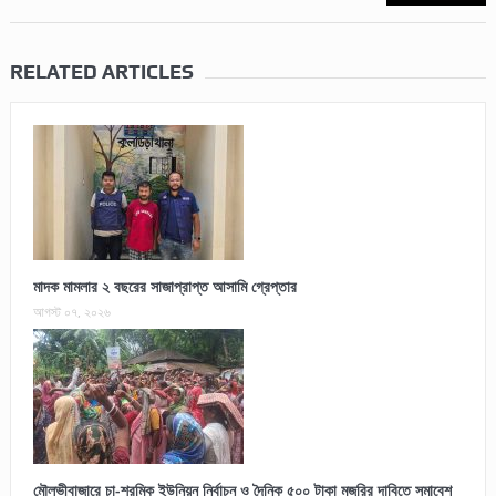
RELATED ARTICLES
মাদক মামলার ২ বছরের সাজাপ্রাপ্ত আসামি গ্রেপ্তার
আগস্ট ০৭, ২০২৬
মৌলভীবাজারে চা-শ্রমিক ইউনিয়ন নির্বাচন ও দৈনিক ৫০০ টাকা মজুরির দাবিতে সমাবেশ