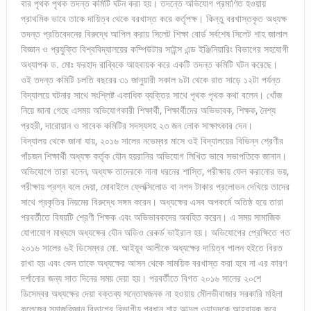
বার পৃথক পৃথক তদন্ত কমিটি ঘটন করা হয়। তদন্তে অভিযোগ প্রমাণিত হওয়ায়
প্রাথমিক ভাবে তাকে দায়িত্ব থেকে বরখাস্ত করে কর্তৃপক্ষ। কিন্তু বরখাস্তকৃত অধ্যক্ষ
তদন্ত প্রতিবেদনের বিরুদ্ধে আপিল করায় সিলেট শিক্ষা বোর্ড সর্বশেষ সিলেট শাহ জালাল
বিজ্ঞান ও প্রযুক্তি বিশ্ববিদ্যালয়ের কম্পিউটার সাইন্স এন্ড ইঞ্জিনিয়ারিং বিভাগের সহযোগী
অধ্যাপক ড. মোঃ ফরহাদ রাব্বিকে আহবায়ক করে একটি তদন্ত কমিটি ঘটন করেছে।
ওই তদন্ত কমিটি চলতি বছরের ৩১ জানুয়ারী সকাল ৯টা থেকে রাত সাড়ে ১২টা পর্যন্ত
বিদ্যালয়ে ঘটনার সাথে সংশ্লিষ্ট একাধিক ব্যক্তির সাথে পৃথক পৃথক কথা বলেন। খোঁজ
নিয়ে জানা গেছে এসময় অভিযোগকারী শিক্ষার্থী, শিক্ষার্থীদের অভিভাবক, শিক্ষক, নৈশ্য
প্রহরী, দারোয়ান ও সাবেক কমিটির সদস্যসহ ২৩ জন লোক সাক্ষাৎকার দেন।
বিদ্যালয় থেকে জানা যায়, ২০১৬ সালের নভেম্বর মাসে ওই বিদ্যালয়ের বিভিন্ন শ্রেণীর
পাঁচজন শিক্ষার্থী অধ্যক্ষ কর্তৃক যৌন হয়রানির অভিযোগ লিখিত ভাবে সভাপতিকে জানান।
অভিযোগে তারা বলেন, অধ্যক্ষ তাদেরকে নানা ধরনের শাস্তি, পরীক্ষায় ফেল করানোর ভয়,
পরীক্ষায় প্রশ্ন বলে দেয়া, মোবাইলে ফ্লেক্সিলোড বা নগদ টাকার প্রলোভন দেখিয়ে তাদের
সাথে প্রকৃতির নিয়মের বিরুদ্ধে সঙ্গম করেন। অধ্যক্ষের এসব অপকর্মে অতিষ্ঠ হয়ে তারা
পরবর্তীতে বিষয়টি শ্রেণী শিক্ষক এবং অভিভাবকদের অবহিত করেন। এ সময় সামাজিক
যোগাযোগ মাধ্যমে অধ্যক্ষের যৌন অডিও রেকর্ড ভাইরাল হয়। অভিযোগের প্রেক্ষিতে গত
২০১৬ সালের ৬ই ডিসেম্বর মো. আইয়ূব আলীকে অধ্যক্ষের দায়িত্ব পালন হইতে বিরত
রাখা হয় এবং কেন তাকে অধ্যক্ষের আসন থেকে সাময়িক বরখাস্ত করা হবে না এর কারণ
দর্শানোর জন্য সাত দিনের সময় দেয়া হয়। পরবর্তীতে বিগত ২০১৬ সালের ২০শে
ডিসেম্বর অধ্যক্ষের দেয়া বক্তব্য সন্তোষজনক না হওয়ায় মৌলভীবাজার সরকারি মহিলা
কলেজের সমাজবিজ্ঞান বিভাগের বিভাগীয় প্রধান শাহ্ আব্দুল ওয়াদুদকে আহ্বায়ক করে