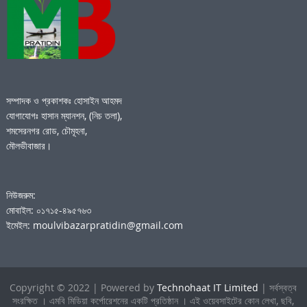
সম্পাদক ও প্রকাশকঃ হোসাইন আহমদ
যোগাযোগঃ হাসান ম্যানশন, (নিচ তলা),
শমসেরনগর রোড, চৌমূহনা,
মৌলভীবাজার।
নিউজরুম:
মোবাইল: ০১৭১৫-৪৯৫৭৬৩
ইমেইল: moulvibazarpratidin@gmail.com
Copyright © 2022 | Powered by
Technohaat IT Limited
| সর্বস্বত্ব
সংরক্ষিত । এমবি মিডিয়া কর্পোরেশনের একটি প্রতিষ্ঠান । এই ওয়েবসাইটের কোন লেখা, ছবি,