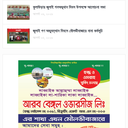
কুলাউড়ায় জুলাই গনঅভূথান দিবস উপলক্ষে আলোচনা সভা
আগস্ট ০৬, ২০২৬
জুলাই গণ অভ্যুত্থান দিবসে মৌলভীবাজারে নানা কর্মসূচি
আগস্ট ০৫, ২০২৬