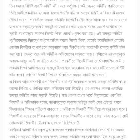
তিন সদস্য বিশিষ্ট একটি কমিটি ঘটন করে কর্তৃপক্ষ। ওই তদন্ত কমিটির প্রতিবেদনে
তিনি দোষী প্রমানিত হন এবং কলেজ গভর্নিং বডি ও তদন্ত কমিটি এ বিষয়ে ঐক্যমত
পোষণ করেন। পরবর্তীতে তদন্ত কমিটির রিপোর্টের প্রেক্ষিতে তাকে আবারও সময় দেয়া
হলে তার বক্তব্যে কমিটি সন্তুষ্ট না হওয়ায় চলতি ২০১৭ সালের ২০শে আগষ্ট তাকে
স্থায়ী বরখাস্তের আদেশ সিলেট শিক্ষা বোর্ডে প্রেরণ করা হয়। ওই তদন্ত কমিটির
প্রতিবেদনের বিরুদ্ধে অধ্যক্ষ অপিল করলে সিলেট শিক্ষা বোর্ডের আরবিটেশন বোর্ডের
গোলাম কিবরীয়া তাপাদারকে আহ্বায়ক করে দ্বিতীয় বার আরেকটি তদন্ত কমিটি ঘটন
করা হয়। তদন্ত করে ওই কমিটিও অভিযোগের সত্যতা পায়। এটাতেও বরখাস্তকৃত
অধ্যক্ষ আয়ূব আলী আপত্তি জানান। পরবর্তীতে সিলেট শিক্ষা বোর্ড মাধ্যমিক ও উচ্চ
মাধ্যমি শিক্ষা অধিদপ্তরের সামছুল ইসলামকে আহ্বায়ক করে আরেকটি তদন্ত কমিটি
ঘটন করে। সর্বশেষ সিলেট শিক্ষা বোর্ড বর্তমান তদন্ত কমিটি ঘটন করে।
এ বিষয়ে অভিযোগকারী এক শিক্ষার্থীর বাবা প্রতিবেদককে বলেন, তদন্ত কমিটির কাছে
আমরা লিখিত ও মৌখিক ভাবে অভিযোগ জমা দিয়েছি। এর আগেও আমরা একাধিক
তদন্ত কমিটির কাছে স্বাক্ষী দিয়েছি। নাম গোপন রাখার শর্তে বিদ্যালয়ের একাধিক
শিক্ষার্থী ও অভিভাবক বলেন, বরখাস্তকৃত অধ্যক্ষ আইয়ুব আলী ফের চেয়ারে বসলে
বিদ্যালয়ের শিক্ষার পরিবেশ থাকবেনা। অধিকাংশ শিক্ষার্থী টিসি নিয়ে অনত্র চলে যাবে।
শিক্ষার্থীরা বলেন, যে শিক্ষক অপ্রাপ্ত বয়স্ক শিক্ষার্থীদের সাথে নোংরা কাজ করেন। সেই
কোমলমতি শিক্ষার্থীরা উনার কাছ থেকে কি শিখবে ?
কাশীনাথ আলাউদ্দিন স্কুল এন্ড কলেজের প্রধান শিক্ষক রোখসানা বেগম শাবির তদন্ত
কমিটির সত্যতা স্বীকার করে বলেন, তদন্ত কমিটির সদস্যরা ধারাবাহিক সাড়ে ১৫ ঘন্টা