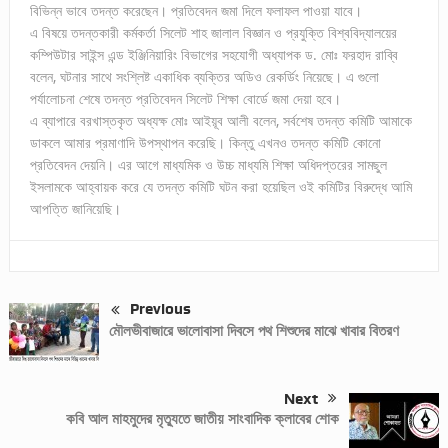
বিভিন্ন ভাবে তদন্ত করেছেন। প্রতিবেদন জমা দিলে ফলাফল পাওয়া যাবে।
এ বিষয়ে তদন্তকারী কর্মকর্তা সিলেট শাহ জালাল বিজ্ঞান ও প্রযুক্তি বিশ্ববিদ্যালয়ের
কম্পিউটার সাইন্স এন্ড ইঞ্জিনিয়ারিং বিভাগের সহযোগী অধ্যাপক ড. মোঃ ফরহাদ রাব্বি
বলেন, ঘটনার সাথে সংশ্লিষ্ট একাধিক ব্যক্তির অডিও রেকর্ডিং নিয়েছে। এ গুলো
পর্যালোচনা শেষে তদন্ত প্রতিবেদন সিলেট শিক্ষা বোর্ডে জমা দেয়া হবে।
এ ব্যাপারে বরখাস্তকৃত অধ্যক্ষ মোঃ আইয়ূব আলী বলেন, সর্বশেষ তদন্ত কমিটি আমাকে
ডাকলে আমার প্রমাণাদি উপস্থাপন করেছি। কিন্তু এখনও তদন্ত কমিটি কোনো
প্রতিবেদন দেয়নি। এর আগে মাধ্যমিক ও উচ্চ মাধ্যমি শিক্ষা অধিদপ্তরের সামছুল
ইসলামকে আহ্বায়ক করে যে তদন্ত কমিটি ঘটন করা হয়েছিল ওই কমিটির বিরুদ্ধে আমি
আপত্তি জানিয়েছি।
Previous
মৌলভীবাজারে ভালোবাসা দিবসে পথ শিশুদের মাঝে খাবার বিতরণ
Next
কবি আল মাহমুদের মৃত্যুতে জাতীয় সাংবাদিক ক্লাবের শোক