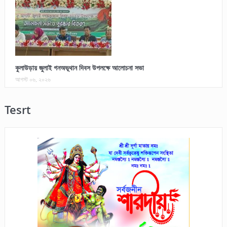
কুলাউড়ায় জুলাই গনঅভূথান দিবস উপলক্ষে আলোচনা সভা
আগস্ট ০৬, ২০২৬
Tesrt