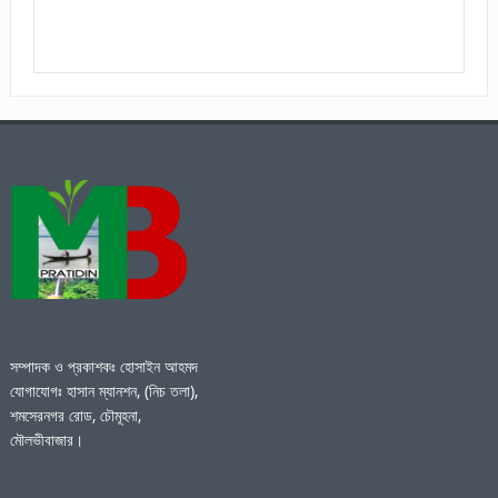
সম্পাদক ও প্রকাশকঃ হোসাইন আহমদ
যোগাযোগঃ হাসান ম্যানশন, (নিচ তলা),
শমসেরনগর রোড, চৌমূহনা,
মৌলভীবাজার।