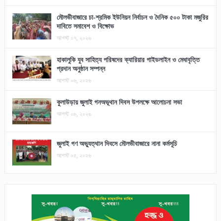
মৌলভীবাজারে চা-শ্রমিক ইউনিয়ন নির্বাচন ও দৈনিক ৫০০ টাকা মজুরির
দাবিতে সমাবেশ ও বিক্ষোভ
আগস্ট ০৭, ২০২৬
হাকালুকি যুব সাহিত্য পরিষদের ক্যারিয়ার গাইডলাইন ও মেধাবৃত্তি
প্রদান অনুষ্ঠান সম্পন্ন
আগস্ট ০৬, ২০২৬
কুলাউড়ায় জুলাই গনঅভূথান দিবস উপলক্ষে আলোচনা সভা
আগস্ট ০৬, ২০২৬
জুলাই গণ অভ্যুত্থান দিবসে মৌলভীবাজারে নানা কর্মসূচি
আগস্ট ০৫, ২০২৬