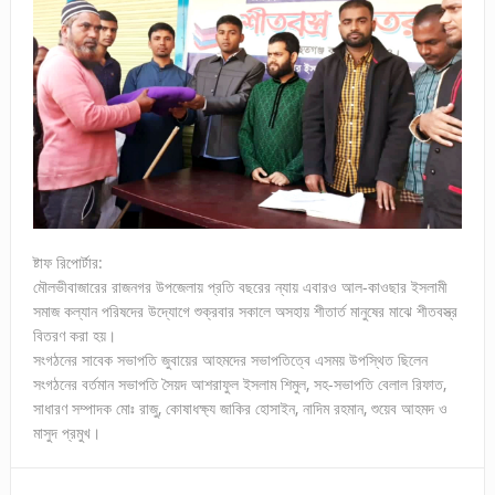
ষ্টাফ রিপোর্টার:
মৌলভীবাজারের রাজনগর উপজেলায় প্রতি বছরের ন্যায় এবারও আল-কাওছার ইসলামী
সমাজ কল্যান পরিষদের উদ্যোগে শুক্রবার সকালে অসহায় শীতার্ত মানুষের মাঝে শীতবস্ত্র
বিতরণ করা হয়।
সংগঠনের সাবেক সভাপতি জুবায়ের আহমদের সভাপতিত্বে এসময় উপস্থিত ছিলেন
সংগঠনের বর্তমান সভাপতি সৈয়দ আশরাফুল ইসলাম শিমুল, সহ-সভাপতি বেলাল রিফাত,
সাধারণ সম্পাদক মোঃ রাজু, কোষাধক্ষ্য জাকির হোসাইন, নাদিম রহমান, শুয়েব আহমদ ও
মাসুদ প্রমুখ।