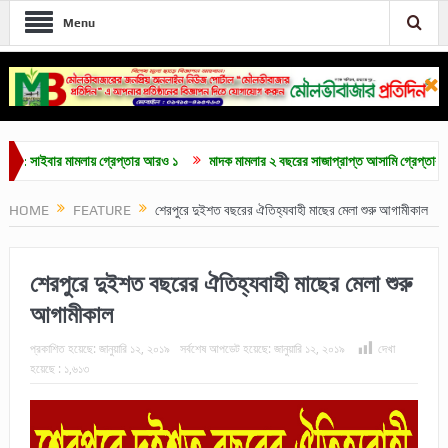
Menu
াইবার মামলায় গ্রেপ্তার আরও ১
মাদক মামলার ২ বছরের সাজাপ্রাপ্ত আসামি গ্রেপ্তার
মৌ
HOME
FEATURE
শেরপুরে দুইশত বছরের ঐতিহ্যবাহী মাছের মেলা শুরু আগামীকাল
শেরপুরে দুইশত বছরের ঐতিহ্যবাহী মাছের মেলা শুরু
আগামীকাল
প্রকাশিত হয়েছে:
জানুয়ারি ১২, ২০১৯
সর্বশেষ আপডেট হয়েছে:
জানুয়ারি ১২, ২০১৯
দেখা
হয়েছে :
১,৬১৩