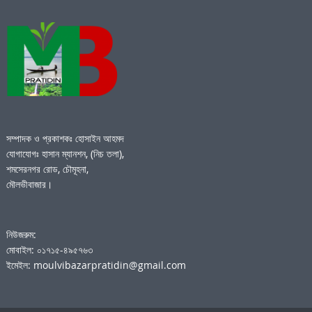
সম্পাদক ও প্রকাশকঃ হোসাইন আহমদ
যোগাযোগঃ হাসান ম্যানশন, (নিচ তলা),
শমসেরনগর রোড, চৌমূহনা,
মৌলভীবাজার।
নিউজরুম:
মোবাইল: ০১৭১৫-৪৯৫৭৬৩
ইমেইল: moulvibazarpratidin@gmail.com