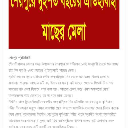
শেরপুর প্রতিনিধি:
মৌলভীবাজার জেলার সদর উপজেলার শেরপুরে আগামীকাল ১৩ই জানুয়ারী থেকে শুরু হচ্ছে
দুই দিন ব্যাপী ২শত বছরের ঐতিহ্যবাহী মাছের মেলা।
প্রতি বছরের ন্যায় এবারও পৌষ সংক্রান্তির দিন থেকে শুরু হচ্ছে মাছের মেলা যা
এলাকার মানুষের কাছে একটি বড় উৎসবের মত। এই মাছের মেলাকে সিলেট বিভাগের
সবচেয়ে বড় মেলা হিসাবে গন্য করা হয়। মাছকে কেন্দ্র করে এমন জমকালো মেলা
বাংলাদেশের আর কোথায়ও হয় না বলে জানা গেেেছ।
দীর্ঘদিন যাবৎ হিন্দুধর্মালম্বীদের পৌষ সংক্রান্তির দিন মৌলভীবাজারের মনু ও কুশিয়ারা
নদীর মিলনস্থল মনুমুখ নামক জায়গায় মেলা বসলেও সামাজিক দ্বন্ধের জেরে বিগত কয়েক
বছর জেলা প্রশাসনের নির্দেশে শেরপুরের কুশিয়ারা নদীর পাড়ে স্থানীয় মৎস্য ব্যবসায়ীরা
আয়োজন করে আসছে। মূলত এটি হিন্দু ধর্মালম্বীদের উৎসব হলেও এই এলাকার সকল
ধর্মের মানুষের কাছে এটি একটি বহু আকাঙ্খিত উৎসব।