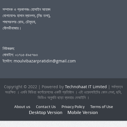
সম্পাদক ও প্রকাশকঃ হোসাইন আহমদ
যোগাযোগঃ হাসান ম্যানশন, (নিচ তলা),
শমসেরনগর রোড, চৌমূহনা,
মৌলভীবাজার।
নিউজরুম:
মোবাইল: ০১৭১৫-৪৯৫৭৬৩
ইমেইল: moulvibazarpratidin@gmail.com
Copyright © 2022 | Powered by
Technohaat IT Limited
| সর্বস্বত্ব
সংরক্ষিত । এমবি মিডিয়া কর্পোরেশনের একটি প্রতিষ্ঠান । এই ওয়েবসাইটের কোন লেখা, ছবি,
ভিডিও অনুমতি ছাড়া ব্যবহার বেআইনি ।
About us
Contact Us
Privacy Policy
Terms of Use
Desktop Version
Mobile Version