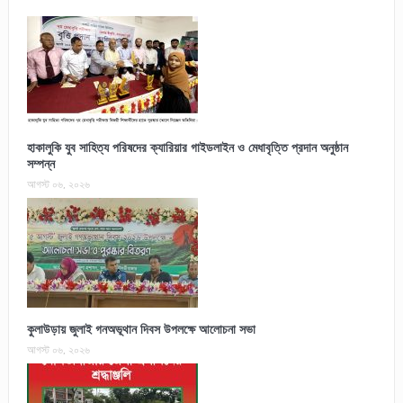
হাকালুকি যুব সাহিত্য পরিষদের ক্যারিয়ার গাইডলাইন ও মেধাবৃত্তি প্রদান অনুষ্ঠান
সম্পন্ন
আগস্ট ০৬, ২০২৬
কুলাউড়ায় জুলাই গনঅভূথান দিবস উপলক্ষে আলোচনা সভা
আগস্ট ০৬, ২০২৬