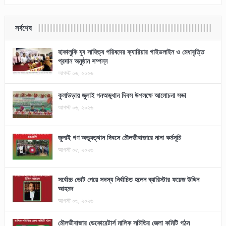
সর্বশেষ
হাকালুকি যুব সাহিত্য পরিষদের ক্যারিয়ার গাইডলাইন ও মেধাবৃত্তি
প্রদান অনুষ্ঠান সম্পন্ন
আগস্ট ০৬, ২০২৬
কুলাউড়ায় জুলাই গনঅভূথান দিবস উপলক্ষে আলোচনা সভা
আগস্ট ০৬, ২০২৬
জুলাই গণ অভ্যুত্থান দিবসে মৌলভীবাজারে নানা কর্মসূচি
আগস্ট ০৫, ২০২৬
সর্বোচ্চ ভোট পেয়ে সদস্য নির্বাচিত হলেন ব্যারিস্টার ফয়েজ উদ্দিন
আহমদ
আগস্ট ০৩, ২০২৬
মৌলভীবাজার ডেকোরেটার্স মালিক সমিতির জেলা কমিটি গঠন