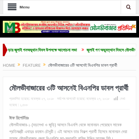
Menu
ায় জুলাই গনঅভূথান দিবস উপলক্ষে আলোচনা সভা
জুলাই গণ অভ্যুত্থান দিবসে মৌলভীবাজারে নানা 
HOME
FEATURE
মৌলভীবাজারের ৩টি আসনেই বিএনপির ডাবল প্রার্থী
মৌলভীবাজারের ৩টি আসনেই বিএনপির ডাবল প্রার্থী
প্রকাশিত হয়েছে:
নভেম্বর ২৭, ২০১৮
সর্বশেষ আপডেট হয়েছে:
নভেম্বর ২৭, ২০১৮
দেখা
হয়েছে :
১,৫৮৮
ষ্টাফ রিপোর্টারঃ
মৌলভীবাজার-১ (বড়লেখা ও জুড়ি) আসনে বিএনপি থেকে মনোনয়ন পেয়েছেন সাবেক
প্রতিমন্ত্রী এবাদুর রহমান চৌধুরী। এই আসনে তার বিকল্প প্রার্থী হিসেবে মনোনয়ন দেয়া
হয়েছে মৌলভীবাজার জেলা বিএনপি’র সহ-সভাপতি নাসির উদ্দিন আহমদ মিঠু।