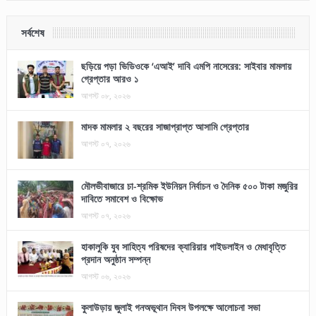
সর্বশেষ
ছড়িয়ে পড়া ভিডিওকে ‘এআই’ দাবি এমপি নাসেরের: সাইবার মামলায়
গ্রেপ্তার আরও ১
আগস্ট ০৮, ২০২৬
মাদক মামলার ২ বছরের সাজাপ্রাপ্ত আসামি গ্রেপ্তার
আগস্ট ০৭, ২০২৬
মৌলভীবাজারে চা-শ্রমিক ইউনিয়ন নির্বাচন ও দৈনিক ৫০০ টাকা মজুরির
দাবিতে সমাবেশ ও বিক্ষোভ
আগস্ট ০৭, ২০২৬
হাকালুকি যুব সাহিত্য পরিষদের ক্যারিয়ার গাইডলাইন ও মেধাবৃত্তি
প্রদান অনুষ্ঠান সম্পন্ন
আগস্ট ০৬, ২০২৬
কুলাউড়ায় জুলাই গনঅভূথান দিবস উপলক্ষে আলোচনা সভা