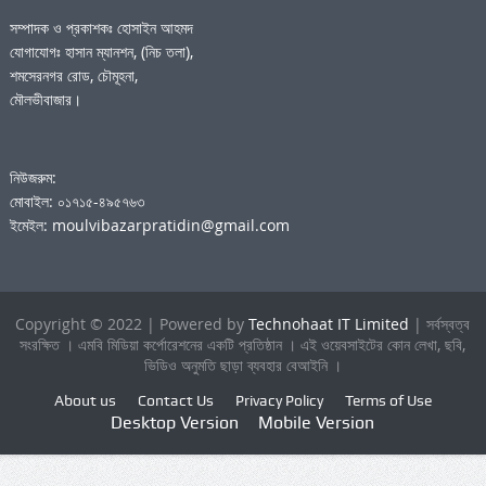
সম্পাদক ও প্রকাশকঃ হোসাইন আহমদ
যোগাযোগঃ হাসান ম্যানশন, (নিচ তলা),
শমসেরনগর রোড, চৌমূহনা,
মৌলভীবাজার।
নিউজরুম:
মোবাইল: ০১৭১৫-৪৯৫৭৬৩
ইমেইল: moulvibazarpratidin@gmail.com
Copyright © 2022 | Powered by
Technohaat IT Limited
| সর্বস্বত্ব
সংরক্ষিত । এমবি মিডিয়া কর্পোরেশনের একটি প্রতিষ্ঠান । এই ওয়েবসাইটের কোন লেখা, ছবি,
ভিডিও অনুমতি ছাড়া ব্যবহার বেআইনি ।
About us
Contact Us
Privacy Policy
Terms of Use
Desktop Version
Mobile Version