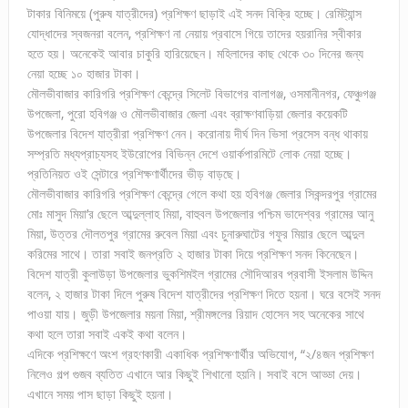
টাকার বিনিময়ে (পুরুষ যাত্রীদের) প্রশিক্ষণ ছাড়াই এই সনদ বিক্রি হচ্ছে। রেমিট্যান্স
যোদ্ধাদের স্বজনরা বলেন, প্রশিক্ষণ না নেয়ায় প্রবাসে গিয়ে তাদের হয়রানির স্বীকার
হতে হয়। অনেকেই আবার চাকুরি হারিয়েছেন। মহিলাদের কাছ থেকে ৩০ দিনের জন্য
নেয়া হচ্ছে ১০ হাজার টাকা।
মৌলভীবাজার কারিগরি প্রশিক্ষণ কেন্দ্রে সিলেট বিভাগের বালাগঞ্জ, ওসমানীনগর, ফেঞ্চুগঞ্জ
উপজেলা, পুরো হবিগঞ্জ ও মৌলভীবাজার জেলা এবং ব্রাক্ষণবাড়িয়া জেলার কয়েকটি
উপজেলার বিদেশ যাত্রীরা প্রশিক্ষণ নেন। করোনায় দীর্ঘ দিন ভিসা প্রসেস বন্ধ থাকায়
সম্প্রতি মধ্যপ্রাচ্যসহ ইউরোপের বিভিন্ন দেশে ওয়ার্কপারমিটে লোক নেয়া হচ্ছে।
প্রতিনিয়ত ওই সেন্টারে প্রশিক্ষণার্থীদের ভীড় বাড়ছে।
মৌলভীবাজার কারিগরি প্রশিক্ষণ কেন্দ্রে গেলে কথা হয় হবিগঞ্জ জেলার সিকন্দরপুর গ্রামের
মোঃ মাসুদ মিয়া’র ছেলে আব্দুল্লাহ মিয়া, বাহুবল উপজেলার পশ্চিম ভাদেশ্বর গ্রামের আনু
মিয়া, উত্তর দৌলতপুর গ্রামের রুবেল মিয়া এবং চুনারুঘাটের গফুর মিয়ার ছেলে আব্দুল
করিমের সাথে। তারা সবাই জনপ্রতি ২ হাজার টাকা দিয়ে প্রশিক্ষণ সনদ কিনেছেন।
বিদেশ যাত্রী কুলাউড়া উপজেলার ভুকশিমইল গ্রামের সৌদিআরব প্রবাসী ইসলাম উদ্দিন
বলেন, ২ হাজার টাকা দিলে পুরুষ বিদেশ যাত্রীদের প্রশিক্ষণ দিতে হয়না। ঘরে বসেই সনদ
পাওয়া যায়। জুড়ী উপজেলার ময়না মিয়া, শ্রীমঙ্গলের রিয়াদ হোসেন সহ অনেকের সাথে
কথা হলে তারা সবাই একই কথা বলেন।
এদিকে প্রশিক্ষণে অংশ গ্রহণকারী একাধিক প্রশিক্ষণার্থীর অভিযোগ, “২/৪জন প্রশিক্ষণ
নিলেও গল্প গুজব ব্যতিত এখানে আর কিছুই শিখানো হয়নি। সবাই বসে আড্ডা দেয়।
এখানে সময় পাস ছাড়া কিছুই হয়না।