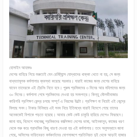
হোসাইন আহমদঃ
দেশের বাহিরে গিয়ে শুরুতেই যেন রেমিট্যান্স যোদ্ধাদের ধাক্কা খেতে না হয়, সে জন্য
বাধ্যতামূলক কর্মশালার ব্যবস্থা করেছে সরকার। যারাই কাজের জন্য দেশের বাহিরে
যাবেন তাদেরকে এই ট্রেনিং নিতে হবে। পুরুষ শ্রমিকদের ৩ দিনের আর মহিলাদের জন্য
৩০ দিনের। কর্মশালা শেষে শ্রমিকদের দেওয়া হয় সনদপত্র। কিন্তু মৌলভীবাজার
কারিগরি প্রশিক্ষণ কেন্দ্র চলছে সম্পূর্ণ এ নিয়মের উল্টো। প্রশিক্ষণ না নিয়েই এই কেন্দ্রে
মিলছে সনদ। টাকার বিনিময়ে এই সনদ নিয়ে ইতিমধ্যে যারাই বিদেশে গেছে তাদের
অনেককেই বিপাকে পড়তে হয়েছে। আবার কেউ কেউ চাকুরি হারিয়ে দেশেও ফিরছেন।
জানা যায়, বিদেশে গমনেচ্ছু শ্রমিকদের কাক্সিক্ষত দেশের ভাষা, আইনকানুন, কাজের ধরণ
থেকে শুরু করে প্রাথমিক কিছু ধারণা দেওয়া হয় এই কর্মশালায়। তবে অনুসন্ধানে জানা
গেছে, অফিসের দায়িত্বরত কর্মকর্তাদের যোগসাজশে প্রতিনিয়ত দুই থেকে আড়াই হাজার