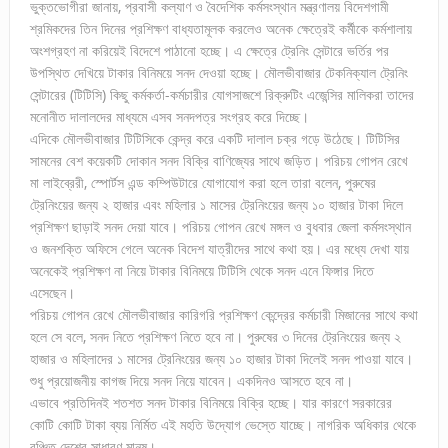
ভুক্তভোগীরা জানায়, প্রবাসী কল্যাণ ও বৈদেশিক কর্মসংস্থান মন্ত্রণালয় বিদেশগামী
শ্রমিকদের তিন দিনের প্রশিক্ষণ বাধ্যতামূলক করলেও অনেক ক্ষেত্রেই কর্মীকে কর্মশালায়
অংশগ্রহণ না করিয়েই বিদেশে পাঠানো হচ্ছে। এ ক্ষেত্রে ট্রেনিং সেন্টারে ভর্তির পর
উপস্থিত দেখিয়ে টাকার বিনিময়ে সনদ দেওয়া হচ্ছে। মৌলভীবাজার টেকনিক্যাল ট্রেনিং
সেন্টারের (টিটিসি) কিছু কর্মকর্তা-কর্মচারীর যোগসাজশে রিক্রুটিং এজেন্সির মালিকরা তাদের
মনোনীত দালালদের মাধ্যমে এসব সনদপত্র সংগ্রহ করে দিচ্ছে।
এদিকে মৌলভীবাজার টিটিসিকে কেন্দ্র করে একটি দালাল চক্র গড়ে উঠেছে। টিটিসির
সামনের বেশ কয়েকটি দোকান সনদ বিক্রি বাণিজ্যের সাথে জড়িত। পরিচয় গোপন রেখে
মা লাইব্রেরী, স্পোর্টস এন্ড কম্পিউটারে যোগাযোগ করা হলে তারা বলেন, পুরুষের
ট্রেনিংয়ের জন্য ২ হাজার এবং মহিলার ১ মাসের ট্রেনিংয়ের জন্য ১০ হাজার টাকা দিলে
প্রশিক্ষণ ছাড়াই সনদ দেয়া যাবে। পরিচয় গোপন রেখে মঙ্গল ও বুধবার জেলা কর্মসংস্থান
ও জনশক্তি অফিসে গেলে অনেক বিদেশ যাত্রীদের সাথে কথা হয়। এর মধ্যে দেখা যায়
অনেকেই প্রশিক্ষণ না নিয়ে টাকার বিনিময়ে টিটিসি থেকে সনদ এনে ফিঙ্গার দিতে
এসেছেন।
পরিচয় গোপন রেখে মৌলভীবাজার কারিগরি প্রশিক্ষণ কেন্দ্রের কর্মচারী মিজানের সাথে কথা
হলে সে বলে, সনদ নিতে প্রশিক্ষণ নিতে হবে না। পুরুষের ৩ দিনের ট্রেনিংয়ের জন্য ২
হাজার ও মহিলাদের ১ মাসের ট্রেনিংয়ের জন্য ১০ হাজার টাকা দিলেই সনদ পাওয়া যাবে।
শুধু প্রয়োজনীয় কাগজ দিয়ে সনদ নিয়ে যাবেন। একদিনও আসতে হবে না।
এভাবে প্রতিদিনই শতশত সনদ টাকার বিনিময়ে বিক্রি হচ্ছে। যার কারণে সরকারের
কোটি কোটি টাকা ব্যয় নির্মিত এই মহতি উদ্যোগ ভেস্তে যাচ্ছে। নাগরিক অধিকার থেকে
বঞ্চিত দেশের সাধারণ মানুষ।