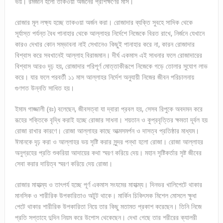
ভয়। রমজান হলো তাকওয়া অর্জনের প্রশিক্ষণের মাস।
রোজার মূল লক্ষ্য হচ্ছে তাকওয়া অর্জন করা। রোজাদার ব্যক্তি সুবহে সাদিক থেকে
সূর্যাস্ত পর্যন্ত বৈধ পানাহার থেকে আল্লাহর নির্দেশে নিজেকে বিরত রাখে, নির্জনে যেখানে
কারও দেখার কোন সম্ভাবনা নাই সেখানেও কিছুই পানাহার করে না, কারন রোজাদার
বিশ্বাস করে সবখানেই আল্লাহ বিরাজমান। দীর্ঘ একমাস এই সাধনার ফলে রোজাদারের
বিশ্বাস আরও দৃঢ় হয়, রোজাদার পরিপূর্ণ মোত্তাকীরূপে নিজেকে গড়ে তোলার সুযোগ লাভ
করে। যার ফলে পরবর্তী ১১ মাস আল্লাহর নির্দেশ অনুযায়ী নিজের জীবন পরিচালনায়
গুণগত উন্নতি সাধিত হয়।
ইমাম গাজ্জালী (রঃ) বলেছেন, জীবসত্বা যা দ্বারা প্রবল হয়, সেসব রিপুকে অবদমন করে
রূহের শক্তিকে বৃদ্ধি করাই হচ্ছে রোজার সাধনা। শয়তান ও কুপ্রবৃত্তির ক্ষমতা দূর্বল হয়
রোজা রাখার কারণে। রোজা আল্লাহর কাছে আত্মসমর্পন ও দাসত্ব প্রতিষ্ঠার মাধ্যম।
ঈমানকে দৃঢ় করা ও আল্লাহর ভয় সৃষ্টি করার সুন্দর পন্থা হলো রোজা। রোজা আল্লাহর
অনুগ্রহের প্রতি শুকরিয়া আদায়ের কথা স্মরণ করিয়ে দেয়। মহান সৃষ্টিকর্তার সৃষ্ট জীবের
সেবা করার দায়িত্ব স্মরণ করিয়ে দেয় রোজা।
রোজার মাহাত্ম্য ও তাৎপর্য হচ্ছে পূর্ণ একমাস সংযমের মাহাত্ম্য। দিনভর খালিপেটে থাকার
মানসিক ও শারীরিক উপকারিতাও অটুট থাকে। মার্কিন চিকিৎসক মিশেল মোসলে ক্ষুধা
পেটে থাকার শারীরিক উপকারিতা নিয়ে তার কিছু মতামত প্রকাশ করেছেন। তিনি নিজে
প্রতি সপ্তাহে দুদিন নিয়ম করে উপোস থেকেছেন। দেখা গেছে তার শরীরের ক্যালরী