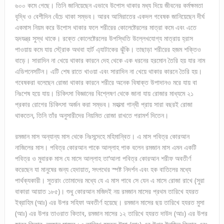
৬০০ কমে গেছে। তিনি জানিয়েছেন এভাবে উপোস থাকার মধ্য দিয়ে জীবনের কর্মক্ষমতা
বৃদ্ধি ও বেশীদিন বেঁচে থাকা সম্ভব। আরব আমিরাতের একদল গবেষক জানিয়েছেন দীর্ঘ
একমাস নিয়ম করে উপোস থাকার ফলে শরীরের কোলেষ্টেরলের মাত্রা কমে এবং এতে
হৃদযন্ত্র সুস্থ থাকে। রক্তে কোলেষ্টেরলের উপস্থিতি উল্লেখযোগ্য মাত্রায় হ্রাস
পাওয়ায় কমে যায় স্ট্রোক অথবা হার্ট এ্যাটাকের ঝুঁকি। তাছাড়া শরীরের হজম শক্তিও
বাড়ে। সারাদিন না খেয়ে থাকার কারনে দেহ থেকে এক ধরনের হরমোন তৈরি হয় যার নাম
এডিপনেসটিন। এটি শেষ রাতে খাওয়া এবং সারাদিন না খেয়ে থাকার কারনে তৈরি হয়।
গবেষকরা বলেছেন রোজা থাকার কারনে শরীরে অনেক বিষাক্ত উপাদানও মরে যায় বা
নিঃশেষ হয়ে যায়। চিকিৎসা বিজ্ঞানের বিশ্লেষণ থেকে জানা যায় রোজার মাধ্যমে ২১
প্রকার রোগের চিকিৎসা অর্জন করা সম্ভব। মহাত্মা গান্ধী প্রায় সারা বছরই রোজা
থাকতেন, তিনি তাঁর অনুসারীদের নিয়মিত রোজা রাখতে পরামর্শ দিতেন।
রমজান মাস অন্যান্য মাস থেকে নিঃসন্দেহে মহিমান্বিত। এ মাস পবিত্র কোরআন
নাজিলের মাস। পবিত্র কোরআন পাকে আল্লাহ পাক বলেন রমজান মাস এমন একটি
পবিত্র ও মুবারক মাস যে মাসে আল্লাহ তা’আলা পবিত্র কোরআন শরীফ অবতীর্ণ
করেছেন যা মানুষের জন্য হেদায়াত, সৎপথের স্পষ্ট নিদর্শন এবং হক বাতিলের মধ্যে
পার্থক্যকারী। সুতরাং তোমাদের মধ্যে যে এ মাস পাবে সে যেন এ মাসে রোজা রাখে (সুরা
বাকারা আয়াত ১৮৫)। শুধু কোরআন মজিদই নয় রমজান মাসের প্রথম তারিখে হযরত
ইব্রাহিম (আঃ) এর উপর সহিফা অবতীর্ণ হয়েছে। রমজান মাসের ছয় তারিখে হযরত মুসা
(আঃ) এর উপর তাওরাত কিতাব, রমজান মাসের ১২ তারিখে হযরত দাউদ (আঃ) এর উপর