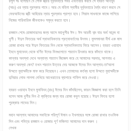
রসুল সঃ বলেছেন যে লোক স্ত্রীর দূর্ব্যবহারে সবর এখতিয়ার করবে সে হযরত আইয়ূব
(আঃ) এর ন্যায় পুরস্কার পাবে। আর যে মহিলা স্বামীর দূর্ব্যবহারে ধৈর্য্য ধারণ করবে সে
ফেরআউনের স্ত্রী আছিয়ার ন্যায় পুরস্কার প্রাপ্ত হবে। সিয়াম সাধনাকে কাজে লাগিয়ে
নিজের পারিবারিক জীবনকেও সমৃদ্ধ করতে হবে।
রমজান শেষে রোজাদারদের জন্য আসে মহাখুশীর ঈদ। ঈদ আরবী শব্দ যার অর্থ আনন্দ বা
খুশী। ঈদুল ফিতরের অর্থ স্বাভাবিকতায় প্রত্যাবর্তনের উৎসব। মুসলমানরা দীর্ঘ এক মাস
রোজা রাখার পরে ঈদুল ফিতরের দিন থেকে স্বাভাবিকতায় ফিরে আসেন। হযরত ওয়াহাব
ইবনে মুনাবেবহ থেকে বর্ণিত ঈদের দিনগুলোতে শয়তান চিৎকার করে কাঁদতে থাকে।
কান্নার অবস্থা দেখে অন্যান্য শয়তান জিজ্ঞেস করে হে আমাদের সরদার, আপনার এ
করুণ অবস্থা কেন? তখন শয়তান উত্তর দেয় আজকে ঈদের দিন আল্লাহ-তা’আলা
উম্মতে মুহাম্মদীকে মাফ করে দিয়েছেন। এখন তোমাদের কর্তব্য হলো উম্মতে মুহাম্মদীকে
দুনিয়ার লোভ লালসা দেখিয়ে আখেরাতের ব্যাপারে গাফিল করে দেওয়া।
হযরত ওয়াহাব ইবনে মুনাবিবহ (রাঃ) ঈদের দিন কাঁদছিলেন, কারন জিজ্ঞাসা করা হলে তিনি
বলেন আজ খুশীর দিন ঐ ব্যক্তির জন্য যার রোজা কবুল হয়েছে। ঈদুল ফিতর হলো
পুরষ্কার লাভের দিন।
মহান আল্লাহ আমাদের সবাইকে পরিপূর্ণ ঈমান ও ইখলাছের সঙ্গে রোজা রাখার তওফিক
দিন এবং পবিত্র রমজান ও রোজার পূর্ণ ফজিলত আমাদের দান করুন ।
লেখক