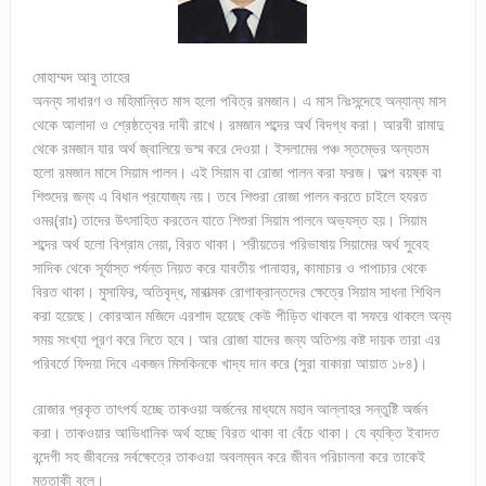
মোহাম্মদ আবু তাহের
অনন্য সাধারণ ও মহিমান্বিত মাস হলো পবিত্র রমজান। এ মাস নিঃসন্দেহে অন্যান্য মাস
থেকে আলাদা ও শ্রেষ্ঠত্বের দাবী রাখে। রমজান শব্দের অর্থ বিদগ্ধ করা। আরবী রামাদু
থেকে রমজান যার অর্থ জ্বালিয়ে ভস্ম করে দেওয়া। ইসলামের পঞ্চ স্তম্ভের অন্যতম
হলো রমজান মাসে সিয়াম পালন। এই সিয়াম বা রোজা পালন করা ফরজ। অল্প বয়ষ্ক বা
শিশুদের জন্য এ বিধান প্রযোজ্য নয়। তবে শিশুরা রোজা পালন করতে চাইলে হযরত
ওমর(রাঃ) তাদের উৎসাহিত করতেন যাতে শিশুরা সিয়াম পালনে অভ্যস্ত হয়। সিয়াম
শব্দের অর্থ হলো বিশ্রাম নেয়া, বিরত থাকা। শরীয়তের পরিভাষায় সিয়ামের অর্থ সুবেহ
সাদিক থেকে সূর্যাস্ত পর্যন্ত নিয়ত করে যাবতীয় পানাহার, কামাচার ও পাপাচার থেকে
বিরত থাকা। মুসাফির, অতিবৃদ্ধ, মারাত্মক রোগাক্রান্তদের ক্ষেত্রে সিয়াম সাধনা শিথিল
করা হয়েছে। কোরআন মজিদে এরশাদ হয়েছে কেউ পীড়িত থাকলে বা সফরে থাকলে অন্য
সময় সংখ্যা পূরণ করে নিতে হবে। আর রোজা যাদের জন্য অতিশয় কষ্ট দায়ক তারা এর
পরিবর্তে ফিদয়া দিবে একজন মিসকিনকে খাদ্য দান করে (সুরা বাকারা আয়াত ১৮৪)।
রোজার প্রকৃত তাৎপর্য হচ্ছে তাকওয়া অর্জনের মাধ্যমে মহান আল্লাহর সন্তুষ্টি অর্জন
করা। তাকওয়ার আভিধানিক অর্থ হচ্ছে বিরত থাকা বা বেঁচে থাকা। যে ব্যক্তি ইবাদত
বন্দেগী সহ জীবনের সর্বক্ষেত্রে তাকওয়া অবলম্বন করে জীবন পরিচালনা করে তাকেই
মুত্তাকী বলে।