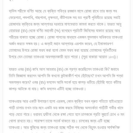
হাদিস শরীফে বর্ণিত আছে যে ব্যক্তি পবিত্র রমজান মাসে রোজা রাখে তার জন্য সব
ফেরেশতা, পশুপাখি, গাছপালা, বৃক্ষলতা, কীটপতঙ্গ সহ যত প্রাণী পৃথিবীতে রয়েছে সবাই
রোজাদার ব্যক্তির জন্য আল্লাহর দরবারে মাগফেরাত কামনা করতে থাকে। হযরত আবু
হোরায়রা (রাঃ) থেকে বর্ণিত মহানবী (সঃ) বলেছেন প্রতিটি জিনিসের যাকাত রয়েছে আর
শরীরের যাকাত হচ্ছে রোজা। রোজা পালনের মাধ্যমে একজন মুসলমান অধিকতর তাকওয়া
অর্জন করতে সক্ষম হয়। এ জন্যই মহান আল্লাহর এরশাদ করেন, হে ইমানদারগণ
তোমাদের উপরে রোজা ফরয করা হলো যেমন ফরয করা হয়েছে তোমাদের পূর্ববর্তীদের
উপরে যেন তোমরা তাকওয়া অবলম্বনকারী হতে পারো। (সুরা বাকারা আয়াত ১৮৩)।
হযরত ওমর (রাঃ) কা’ব আল আহবার (রাঃ) কে প্রশ্ন করেছিলেন তাকওয়া কি? জবাবে
তিনি জিজ্ঞাসা করলেন আপনি কি কখনো কন্টকাকীর্ণ পথে হেঁটেছেন? তখন আপনি কি পন্থা
অবলম্বন করেন? ওমর (রাঃ) বললেন আমি সতর্ক হয়ে কাপড় গুটিয়ে হেঁটেছি যাতে কাঁটায়
কাপড় আটকে না যায়। কা’ব বললেন এটিই হচ্ছে তাকওয়া।
তাকওয়ার আর একটি উদাহরণ হলো এরকম, কোন ব্যক্তি যখন দ্রুত গতিতে হাইওয়েতে
গাড়ী চালায় তখন তার মনে একটা ভয় কাজ করবে নিমিষের অসতর্কতা গাড়ীটি গভীর খাদে
পড়ে যেতে পারে। ভয়াবহ দুর্ঘটনা থেকে রক্ষা পেতে হলে চালককে প্রতি মুহুর্তে চোখ ও মন
খোলা রাখতে হয়। সারাক্ষণ তাকে সতর্ক থাকতে হয়। চালকের জন্য এটি হচ্ছে
তাকওয়া। আর মুমিনের জন্য তাকওয়া হচ্ছে সঠিক পথ থেকে বিচ্যুৎ হওয়ার সার্বক্ষণিক