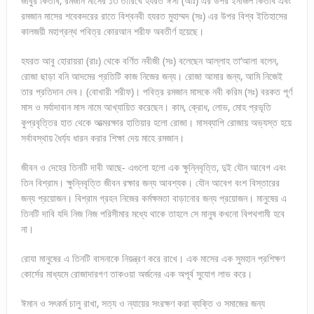
জাবুর কিতাব, রমজান মাসের ১৩ তারিখে হযরত ঈসা (আঃ) এর উপর ইনজিল কিতাব এবং
রমজান মাসের শবেকদরের রাতে বিশ্বনবী হযরত মুহাম্মদ (সঃ) এর উপর বিশ্ব ইতিহাসের
কালজয়ী মহাগ্রন্থ পবিত্র কোরআন শরীফ অবতীর্ণ হয়েছে।
হযরত আবু হোরায়রা (রাঃ) থেকে বর্ণিত নবীজী (সঃ) বলেছেন আল্লাহ তা’আলা বলেন,
রোজা ছাড়া বনি আদমের প্রতিটি কাজ নিজের জন্য। রোজা আমার জন্য, আমি নিজেই
তার প্রতিদান দেব। (বোখারী শরীফ)। পবিত্র রমজান মাসকে নবী করিম (সঃ) বরকত পূর্ণ
মাস ও মর্যাদাবান মাস নামে আখ্যায়িত করেছেন। কাম, ক্রোধ, লোভ, মোহ প্রভৃতি
কুপ্রবৃত্তির হাত থেকে আত্মরক্ষার হাতিয়ার হলো রোজা। মাসব্যাপি রোজায় অভ্যস্ত হয়ে
সর্বাবস্থায় ধৈর্য্য ধারন করার শিক্ষা দেয় মাহে রমজান।
জীবন ও দেহের তিনটি দাবী আছে- এগুলো হলো এক ক্ষুন্নিবৃত্তি, দুই যৌন আবেগ এবং
তিন বিশ্রাম। ক্ষুন্নিবৃত্তি জীবন রক্ষার জন্য আবশ্যক। যৌন আবেগ বংশ বিস্তারের
জন্য প্রয়োজন। বিশ্রাম গ্রহন নিজের কর্মক্ষমতা বাড়ানোর জন্য প্রয়োজন। মানুষের এ
তিনটি দাবি যদি নিজ নিজ পরিসীমার মধ্যে থাকে তাহলে সে মানুষ কখনো বিপথগামী হবে
না।
রোযা মানুষের এ তিনটি বাসনাকে নিয়ন্ত্রণ করে রাখে। এক মাসের এক সুমহান প্রশিক্ষণ
কোর্সের মাধ্যমে রোজাদারগণ তাকওয়া অর্জনের এক অপূর্ব সুযোগ লাভ করে।
ঈমান ও সৎকর্ম চালু রাখা, সত্য ও ন্যায়ের সংরক্ষণ করা ব্যক্তি ও সমাজের জন্য