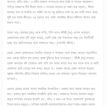
অত্যন্ত কঠিন কাজ। এ কঠিন কাজকে সম্পাদনের জন্য ধৈর্য্য বা সবরের প্রয়োজন।
পবিত্র রমজানের দীর্ঘ সীয়াম সাধনা ও সংযমের মাধ্যমে তা অর্জন করা সম্ভব। সীয়াম
সাধনার ফলে যে মানবিক গুন অর্জিত হয় তা শুধু ব্যক্তির গুনই নয় বরং গুনটি কারও মধ্যে
সৃষ্টি হলে সমাজ জীবনেও এর প্রভাব পড়ে অর্থাৎ সামাজিক জীবনে উদ্দীপক হিসেবে কাজ
করতে পারে।
হযরত আবু হোরায়রা (রাঃ) থেকে বর্ণিত, তিনি বলেন নবীজী (সঃ) এরশাদ করেছেন
রোজাদারের জন্য দুটি আনন্দ রয়েছে, একটি হচ্ছে তার ইফতারের সময় এবং দ্বিতীয়টি
হচ্ছে তার প্রতিপালকের সাথে সাক্ষাতের সময়। (বোখারী শরীফ)।
রোজা একজন রোজাদারকে যাবতীয় পানাহার ও পাপাচার থেকে রক্ষার ক্ষেত্রে সহযোগীতা
করে এজন্য হাদিসে বলা হয়েছে রোজা মুমিনের জন্য ঢালস্বরূপ। নবীজী (সঃ) বলেছেন
রোজা অবস্থায় যদি তোমাকে কেউ গালি দেয় অথবা ঝগড়া করে তবে তাকে বলো যে আমি
রোজাদার আমি তোমার সঙ্গে ঝগড়া করবো না। রমজান মাসের রোজা পালনের মাধ্যমে
আত্মার পরিশুদ্ধি ঘটিয়ে নিজেকে বদলিয়ে ফেলার এক অসাধারণ সুযোগ দিয়েছেন আল্লাহ
তা’আলা।
এছাড়া রোজার রয়েছে অনেক সামাজিক উপকারিতা। রমজান মাসে সমাজে অপরাধ কমে
যায়। রমজান মাসে সামাজিক সম্প্রীতি বৃদ্ধি পায়। রমজানের ইফতার কালচার মানুষে
মানুষে সম্পর্কের চমৎকার উন্নতি হয়। যদিও এ বছর এক ভিন্ন প্রেক্ষাপটে মুসলমানরা
সিয়াম সাধনা করছেন। বৈশ্বিক মহামারী করোনাভাইরাসের কারণে মানুষ রমজান আসার