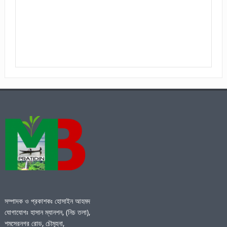
সম্পাদক ও প্রকাশকঃ হোসাইন আহমদ
যোগাযোগঃ হাসান ম্যানশন, (নিচ তলা),
শমসেরনগর রোড, চৌমূহনা,