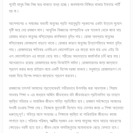
পূর্বেই মানুষ নিজ নিজ ঘরে থাকতে বাধ্য হচ্ছে। জনসমাগম নিষিদ্ধ থাকায় ইফতার পার্টি
হয় না।
আশেপাশের ও সমাজের অভাবী মানুষের প্রতি সহানুভূতি প্রকাশের একটা উত্তম সুযোগ
সৃষ্টি করে দেয় রমজান মাস। আধুনিক বিজ্ঞানের সাম্প্রতিক এক গবেষণা থেকে জানা যায়
রোজার কারনে মানুষের মস্তিষ্কের কার্যক্ষমতা বৃদ্ধি পায়। রোজা অবস্থায় মানুষের
মস্তিষ্কের কোষগুলো বাড়তে থাকে। রোজার কারনে মানুষের চিন্তাশক্তির ক্ষমতা বৃদ্ধি
পায়। রোজাদারের ক্ষতিকর এলডিএল কোলেস্টরেল এর মাত্রা কমে যায় এবং এইচ ডি
এল কোলেস্টরেল এর মাত্রা বেড়ে যায়। শরীরের অভ্যন্তরে জমাটবাঁধা চর্বি ঝরে যায়।
আখেরাতেও রয়েছে রোজাদারের জন্য ভিআইপি মর্যাদা। রোজাদারদের জন্য জান্নাতে
প্রবেশ করার জন্য রাইয়ান নামে একটি বিশেষ দরজা থাকবে। শুধুমাত্র রোজাদারগণ সে
দরজা দিয়ে বিশেষ সম্মানে জান্নাতে প্রবেশ করবেন।
রমজানের তাৎপর্য আমাদের প্রত্যেকেরই গভীরভাবে উপলব্ধি করা আবশ্যক। সিয়াম
সাধনার শিক্ষা ও এর মাধ্যমে অর্জিত জীবনবোধ যদি জীবনাচরনে প্রতিফলিত হয় তাহলে
ব্যক্তি পরিবার ও সামাজিক জীবনে শান্তি প্রতিষ্ঠিত হবে। রমজান সর্বক্ষেত্রে আমাদের
সংযমী হওয়ার শিক্ষা দেয়। নিজেকে মুত্তাকী হিসেবে গড়ে তোলার জন্য এ শিক্ষা অত্যন্ত
গুরুত্ব¡পূর্ণ। পবিত্র মাসে সংযমের এ শিক্ষাকে ব্যক্তি বা পারিবারিক জীবনেও কাজে
লাগাতে হবে। পরিবার পরিজন, আত্মীয় স্বজন এবং অপর মানুষের সাথে আচার আচরণের
ক্ষেত্রেও দরদী হতে হবে। জীবন থেকে অসহিষ্ণুতার মনোভাবকে ঝেড়ে ফেলতে হবে।