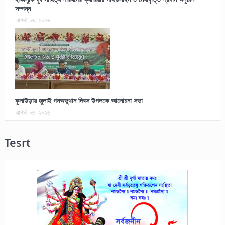
সম্পন্ন
আগস্ট ০৬, ২০২৬
কুলাউড়ায় জুলাই গনঅভূথান দিবস উপলক্ষে আলোচনা সভা
আগস্ট ০৬, ২০২৬
Tesrt