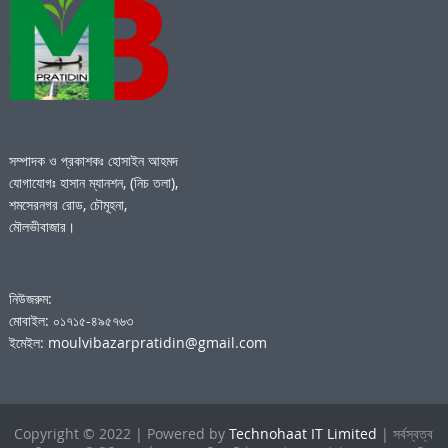
সম্পাদক ও প্রকাশকঃ হোসাইন আহমদ
যোগাযোগঃ হাসান ম্যানশন, (নিচ তলা),
শমসেরনগর রোড, চৌমূহনা,
মৌলভীবাজার।
নিউজরুম:
মোবাইল: ০১৭১৫-৪৯৫৭৬৩
ইমেইল: moulvibazarpratidin@gmail.com
Copyright © 2022 | Powered by
Technohaat IT Limited
| সর্বস্বত্ব