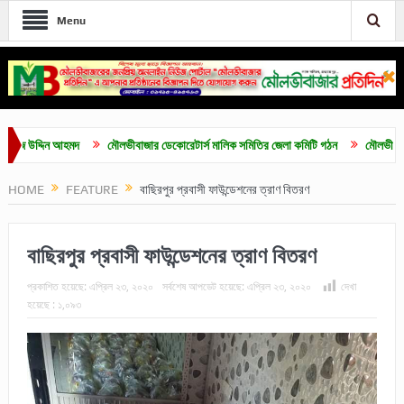
Menu
উদ্দিন আহমদ
মৌলভীবাজার ডেকোরেটার্স মালিক সমিতির জেলা কমিটি গঠন
মৌলভীবাজারে শিবি
HOME
FEATURE
বাছিরপুর প্রবাসী ফাউন্ডেশনের ত্রাণ বিতরণ
বাছিরপুর প্রবাসী ফাউন্ডেশনের ত্রাণ বিতরণ
প্রকাশিত হয়েছে:
এপ্রিল ২৩, ২০২০
সর্বশেষ আপডেট হয়েছে:
এপ্রিল ২৩, ২০২০
দেখা
হয়েছে :
১,০৯৩