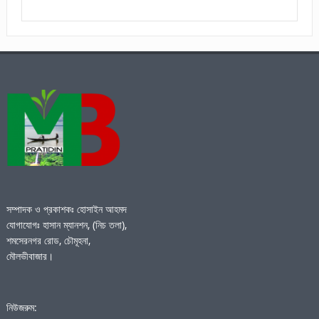
সম্পাদক ও প্রকাশকঃ হোসাইন আহমদ
যোগাযোগঃ হাসান ম্যানশন, (নিচ তলা),
শমসেরনগর রোড, চৌমূহনা,
মৌলভীবাজার।
নিউজরুম: