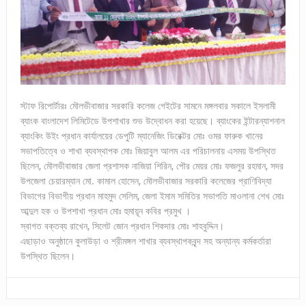
স্টাফ রিপোর্টারঃ মৌলভীবাজার সরকারি কলেজ গেইটের সামনে মঙ্গলবার সকালে ইসলামী
ব্যাংক বাংলাদেশ লিমিটেডে উপশাখার শুভ উদ্বোধন করা হয়েছে। ব্যাংকের ইন্টারন্যাশনাল
ব্যাংকিং উইং প্রধান কার্যালয়ের ডেপুটি ম্যানেজিং ডিরেক্টর মোঃ ওমর ফারুক খানের
সভাপতিত্বে ও শাখা ব্যবস্থাপক মোঃ জিয়াবুল আলম এর পরিচালনায় এসময় উপস্থিত
ছিলেন, মৌলভীবাজার জেলা প্রশাসক নাজিয়া শিরিন, পৌর মেয়র মোঃ ফজলুর রহমান, সদর
উপজেলা চেয়ারম্যান মো. কামাল হোসেন, মৌলভীবাজার সরকারি কলেজের প্রাণিবিদ্যা
বিভাগের বিভাগীয় প্রধান মাহমুদ সেলিম, জেলা ইমাম সমিতির সভাপতি মাওলানা শেখ মোঃ
আব্দুল হক ও উপশাখা প্রধান মোঃ হুমায়ূন কবির প্রমুখ ।
স্বাগত বক্তব্য রাখেন, সিলেট জোন প্রধান শিকদার মোঃ শাহবুদ্দিন।
এছাড়াও অনুষ্ঠানে কুলাউড়া ও শ্রীমঙ্গল শাখার ব্যবস্থাপকবৃন্দ সহ অন্যান্য কর্মকর্তারা
উপস্থিত ছিলেন।