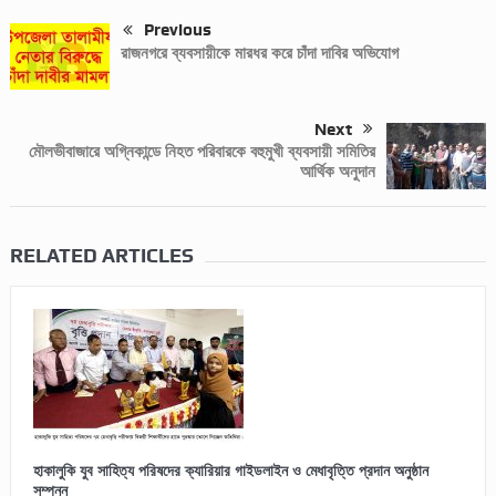
Previous
রাজনগরে ব্যবসায়ীকে মারধর করে চাঁদা দাবির অভিযোগ
Next
মৌলভীবাজারে অগ্নিকান্ডে নিহত পরিবারকে বহুমুখী ব্যবসায়ী সমিতির
আর্থিক অনুদান
RELATED ARTICLES
হাকালুকি যুব সাহিত্য পরিষদের ক্যারিয়ার গাইডলাইন ও মেধাবৃত্তি প্রদান অনুষ্ঠান
সম্পন্ন