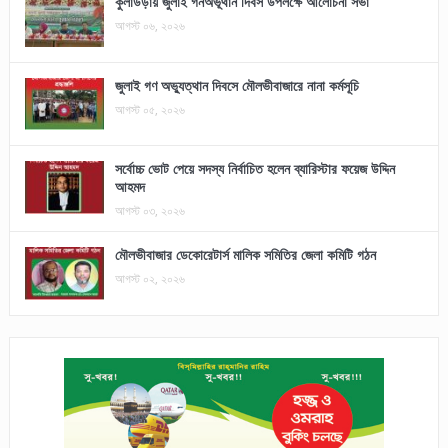
কুলাউড়ায় জুলাই গনঅভূথান দিবস উপলক্ষে আলোচনা সভা
আগস্ট ০৬, ২০২৬
জুলাই গণ অভ্যুত্থান দিবসে মৌলভীবাজারে নানা কর্মসূচি
আগস্ট ০৫, ২০২৬
সর্বোচ্চ ভোট পেয়ে সদস্য নির্বাচিত হলেন ব্যারিস্টার ফয়েজ উদ্দিন
আহমদ
আগস্ট ০৩, ২০২৬
মৌলভীবাজার ডেকোরেটার্স মালিক সমিতির জেলা কমিটি গঠন
আগস্ট ০২, ২০২৬