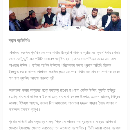
ফ্রান্স প্রতিনিধিঃ
খেলাফত মজলিস প্যারিস মহানগর শাখার উদ্যোগে শনিবার প্যারিসের ক্যাথসিমায় সোনার
বাংলা রেস্টুরেন্টে এক প্রীতি সমাবেশ অনুষ্ঠিত হয় । এতে সভাপতিত্ব করেন এম. এম.
কাওছার উদ্দিন । হাফিজ আমিন উদ্দিনের পরিচালনায় সভায় প্রধান অতিথি ছিলেন
ইংল্যান্ড থেকে আগত খেলাফত মজলিস লন্ডন মহানগর শাখার সহ-সাধারণ সম্পাদক হযরত
মাওলানা নুফাইছ আহমদ বরকত পুরী।
আলোচনা সভায় অন্যদের মধ্যে বক্তব্য রাখেন মাওলানা সেলিম উদ্দিন, মুফতি হাবিবুর
রহমান, মাওলানা হাফিজ ছাইফ আহমদ, মাওলানা ফখরুল ইসলাম, এমদাদ আহমদ, শিব্বির
আহমদ, ইউসুফ আহমদ, বদরুল বিন আফরোজ, মাওলানা ছদরুল হাছান, সৈয়দ জামাল ও
সামাজ্জল ইসলাম প্রমুখ।
প্রধান অতিথি তাঁর বক্তব্যে বলেন, “প্রবাসে কাজের শত ব্যস্ততার মধ্যেও আপনারা
যেভাবে ইসলামের খেদমত করতেছেন তা অত্যন্ত প্রশংসিত। তিনি আরো বলেন, প্রবাসে