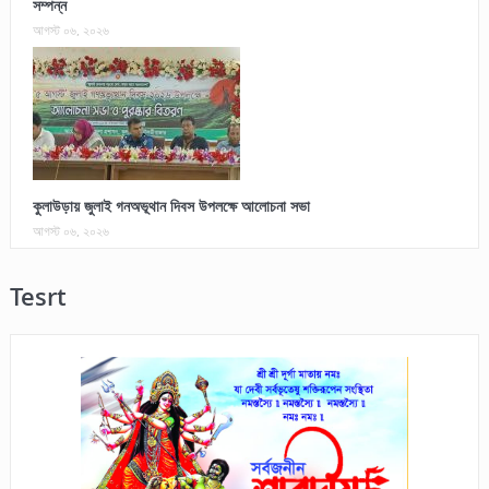
সম্পন্ন
আগস্ট ০৬, ২০২৬
কুলাউড়ায় জুলাই গনঅভূথান দিবস উপলক্ষে আলোচনা সভা
আগস্ট ০৬, ২০২৬
Tesrt