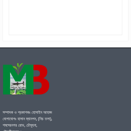
সম্পাদক ও প্রকাশকঃ হোসাইন আহমদ
যোগাযোগঃ হাসান ম্যানশন, (নিচ তলা),
শমসেরনগর রোড, চৌমূহনা,