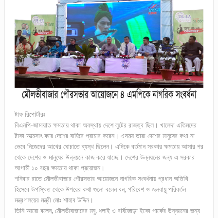
ষ্টাফ রিপোর্টারঃ
বিএনপি-জামায়াত ক্ষমতায় থাকা অবস্থায় দেশে লুটের রাজত্ব ছিল। খালেদা এতিমদের
টাকা আত্মসাৎ করে দেশের বাহিরে প্রাচার করেন। এসময় তারা দেশের মানুষের কথা না
ভেবে নিজেদের আখের ঘোচাতে ব্যস্থ ছিলেন। এদিকে বর্তমান সরকার ক্ষমতায় আসার পর
থেকে দেশের ও মানুষের উন্নয়নে কাজ করে যাচ্ছে। দেশের উন্নয়নের জন্য এ সরকার
আগামী ১০ বছর ক্ষমতায় থাকা প্রয়োজন।
শনিবার রাতে মৌলভীবাজার পৌরসভার আয়োজনে নাগরিক সংবর্ধনায় প্রধান অতিথি
হিসেবে উপস্থিত থেকে উপরের কথা গুলো বলেন বন, পরিবেশ ও জলবায়ু পরিবর্তন
মন্ত্রণালয়ের মন্ত্রী মোঃ শাহাব উদ্দিন।
তিনি আরো বলেন, মৌলভীবাজারের মনু, ধলাই ও বর্ষিজোড়া ইকো পার্কের উন্নয়নের জন্য