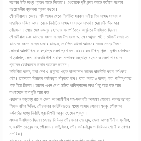
সরকার ইতি মধ্যে প্রকল্প হাতে নিয়েছে। এগুলোকে দৃষ্টি নন্দন করতে বর্তমান সরকার
প্রয়োজনীয় ব্যবস্থা গ্রহণ করবে।
মৌলভীবাজার জেলার ৩টি আসন থেকে নির্বাচিত সরকার দলীয় তিন সংসদ সদস্য ও
সংরক্ষিত মহিলা আসন থেকে নির্বাচিত সংসদ সদস্যকে সংবর্ধনা দেয় মৌলভীবাজার
পৌরসভা। মেয়র মোঃ ফজলুর রহমানের সভাপতিত্বে অনুষ্ঠানে উপস্থিত ছিলেন
মৌলভীবাজার-৪ আসনের সংসদ সদস্য উপাধ্যক্ষ ড. মোঃ আব্দুস শহীদ, মৌলভীবাজার-৩
আসনের সংসদ সদস্য নেছার আহমদ, সংরক্ষিত মহিলা আসনের সংসদ সদস্য সৈয়দা
জোহরা আলাউদ্দিন, ভারপ্রাপ্ত জেলা প্রশাসক মোঃ রোকন উদ্দিন, পুলিশ সুপার মোহাম্মদ
শাহজালাল, জেলা আওয়ামীলীগ সাধারণ সম্পাদক মিছবাহুর রহমান ও জেলা পরিষদের
প্যানেল চেয়ারম্যান হাসান আহমেদ জাবেদ।
অতিথিরা বলেন, যারা দেশ ও মানুষের শত্রু বাংলাদেশে তাদের রাজনীতি করার অধিকার
নেই। তাদেরকে বিচারের কাঠগড়ায় দাঁড়াতে হবে। তারা আরোও বলেন, যারা পাকিস্থানের
পক্ষ নিয়ে ছিলেন। তাদের এখন দেখা উচিত পাকিস্থানের মাথা পিছু আয় কত আর
বাংলাদেশে মাথাপুছি আয় কত।
এছাড়াও বক্তব্য রাখেন জেলা আওয়ামীলীগ সহ-সভাপতি আজমল হোসেন, অবসরপ্রাপ্ত
শিক্ষক বশির উদ্দিন, পৌরসভার কাউন্সিলরদের মধ্যে আসাদ হোসেন মক্কু, পৌরসভা
কর্মকর্তার মধ্যে নির্বাহি প্রকৌশলী আবুল হোসেন প্রমুখ।
এসময় উপস্থিত ছিলেন জেলার বিভিন্ন পৌরসভার মেয়রবৃন্দ, জেলা আওয়ামীলীগ, যুবলীগ,
ছাত্রলীগ নেতৃবৃন্দ সহ পৌরসভার কাউন্সিলর, পৌর কর্মকর্তাবৃন্দ ও বিভিন্ন শ্রেণী ও পেশার
নাগরিক।
আলোচনা অনুষ্ঠান শেষে এক মনোজ্ঞ সাংস্কৃতিক অনুষ্ঠান অনুষ্ঠিত হয়।