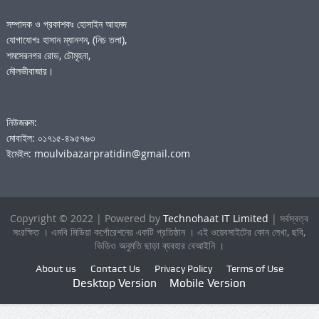
সম্পাদক ও প্রকাশকঃ হোসাইন আহমদ
যোগাযোগঃ হাসান ম্যানশন, (নিচ তলা),
শমসেরনগর রোড, চৌমূহনা,
মৌলভীবাজার।
নিউজরুম:
মোবাইল: ০১৭১৫-৪৯৫৭৬৩
ইমেইল: moulvibazarpratidin@gmail.com
Copyright © 2022 | Powered by
Technohaat IT Limited
| সর্বস্বত্ব
সংরক্ষিত । এমবি মিডিয়া কর্পোরেশনের একটি প্রতিষ্ঠান । এই ওয়েবসাইটের কোন লেখা, ছবি,
ভিডিও অনুমতি ছাড়া ব্যবহার বেআইনি ।
About us
Contact Us
Privacy Policy
Terms of Use
Desktop Version
Mobile Version