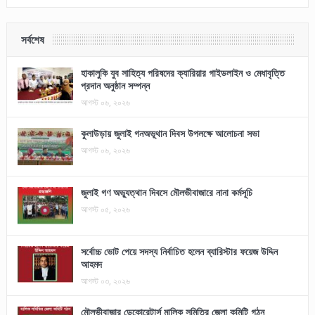
সর্বশেষ
হাকালুকি যুব সাহিত্য পরিষদের ক্যারিয়ার গাইডলাইন ও মেধাবৃত্তি
প্রদান অনুষ্ঠান সম্পন্ন
আগস্ট ০৬, ২০২৬
কুলাউড়ায় জুলাই গনঅভূথান দিবস উপলক্ষে আলোচনা সভা
আগস্ট ০৬, ২০২৬
জুলাই গণ অভ্যুত্থান দিবসে মৌলভীবাজারে নানা কর্মসূচি
আগস্ট ০৫, ২০২৬
সর্বোচ্চ ভোট পেয়ে সদস্য নির্বাচিত হলেন ব্যারিস্টার ফয়েজ উদ্দিন
আহমদ
আগস্ট ০৩, ২০২৬
মৌলভীবাজার ডেকোরেটার্স মালিক সমিতির জেলা কমিটি গঠন