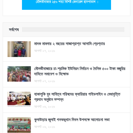
সর্বশেষ
মাদক মামলার ২ বছরের সাজাপ্রাপ্ত আসামি গ্রেপ্তার
আগস্ট ০৭, ২০২৬
মৌলভীবাজারে চা-শ্রমিক ইউনিয়ন নির্বাচন ও দৈনিক ৫০০ টাকা মজুরির
দাবিতে সমাবেশ ও বিক্ষোভ
আগস্ট ০৭, ২০২৬
হাকালুকি যুব সাহিত্য পরিষদের ক্যারিয়ার গাইডলাইন ও মেধাবৃত্তি
প্রদান অনুষ্ঠান সম্পন্ন
আগস্ট ০৬, ২০২৬
কুলাউড়ায় জুলাই গনঅভূথান দিবস উপলক্ষে আলোচনা সভা
আগস্ট ০৬, ২০২৬