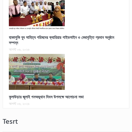
হাকালুকি যুব সাহিত্য পরিষদের ক্যারিয়ার গাইডলাইন ও মেধাবৃত্তি প্রদান অনুষ্ঠান
সম্পন্ন
আগস্ট ০৬, ২০২৬
কুলাউড়ায় জুলাই গনঅভূথান দিবস উপলক্ষে আলোচনা সভা
আগস্ট ০৬, ২০২৬
Tesrt