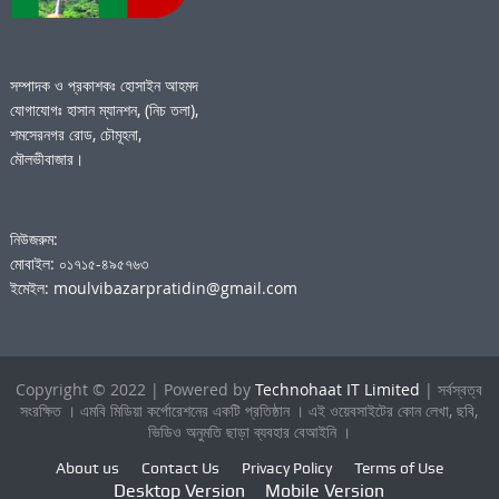
সম্পাদক ও প্রকাশকঃ হোসাইন আহমদ
যোগাযোগঃ হাসান ম্যানশন, (নিচ তলা),
শমসেরনগর রোড, চৌমূহনা,
মৌলভীবাজার।
নিউজরুম:
মোবাইল: ০১৭১৫-৪৯৫৭৬৩
ইমেইল: moulvibazarpratidin@gmail.com
Copyright © 2022 | Powered by
Technohaat IT Limited
| সর্বস্বত্ব
সংরক্ষিত । এমবি মিডিয়া কর্পোরেশনের একটি প্রতিষ্ঠান । এই ওয়েবসাইটের কোন লেখা, ছবি,
ভিডিও অনুমতি ছাড়া ব্যবহার বেআইনি ।
About us
Contact Us
Privacy Policy
Terms of Use
Desktop Version
Mobile Version