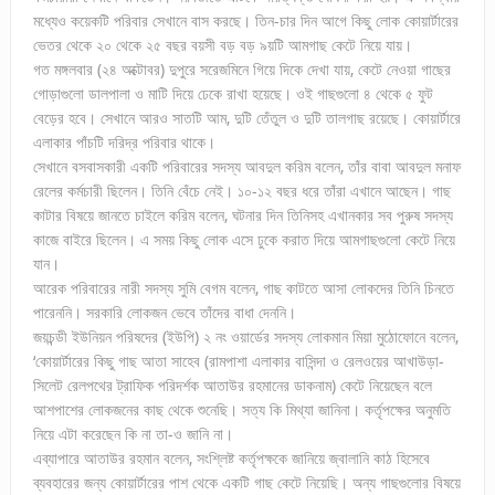
মধ্যেও কয়েকটি পরিবার সেখানে বাস করছে। তিন-চার দিন আগে কিছু লোক কোয়ার্টারের
ভেতর থেকে ২০ থেকে ২৫ বছর বয়সী বড় বড় ৯য়টি আমগাছ কেটে নিয়ে যায়।
গত মঙ্গলবার (২৪ অক্টোবর) দুপুরে সরেজমিনে গিয়ে দিকে দেখা যায়, কেটে নেওয়া গাছের
গোড়াগুলো ডালপালা ও মাটি দিয়ে ঢেকে রাখা হয়েছে। ওই গাছগুলো ৪ থেকে ৫ ফুট
বেড়ের হবে। সেখানে আরও সাতটি আম, দুটি তেঁতুল ও দুটি তালগাছ রয়েছে। কোয়ার্টারে
এলাকার পাঁচটি দরিদ্র পরিবার থাকে।
সেখানে বসবাসকারী একটি পরিবারের সদস্য আবদুল করিম বলেন, তাঁর বাবা আবদুল মনাফ
রেলের কর্মচারী ছিলেন। তিনি বেঁচে নেই। ১০-১২ বছর ধরে তাঁরা এখানে আছেন। গাছ
কাটার বিষয়ে জানতে চাইলে করিম বলেন, ঘটনার দিন তিনিসহ এখানকার সব পুরুষ সদস্য
কাজে বাইরে ছিলেন। এ সময় কিছু লোক এসে ঢুকে করাত দিয়ে আমগাছগুলো কেটে নিয়ে
যান।
আরেক পরিবারের নারী সদস্য সুমি বেগম বলেন, গাছ কাটতে আসা লোকদের তিনি চিনতে
পারেননি। সরকারি লোকজন ভেবে তাঁদের বাধা দেননি।
জয়চন্ডী ইউনিয়ন পরিষদের (ইউপি) ২ নং ওয়ার্ডের সদস্য লোকমান মিয়া মুঠোফোনে বলেন,
‘কোয়ার্টারের কিছু গাছ আতা সাহেব (রামপাশা এলাকার বাসিন্দা ও রেলওয়ের আখাউড়া-
সিলেট রেলপথের ট্রাফিক পরিদর্শক আতাউর রহমানের ডাকনাম) কেটে নিয়েছেন বলে
আশপাশের লোকজনের কাছ থেকে শুনেছি। সত্য কি মিথ্যা জানিনা। কর্তৃপক্ষের অনুমতি
নিয়ে এটা করেছেন কি না তা-ও জানি না।
এব্যাপারে আতাউর রহমান বলেন, সংশ্লিষ্ট কর্তৃপক্ষকে জানিয়ে জ্বালানি কাঠ হিসেবে
ব্যবহারের জন্য কোয়ার্টারের পাশ থেকে একটি গাছ কেটে নিয়েছি। অন্য গাছগুলোর বিষয়ে