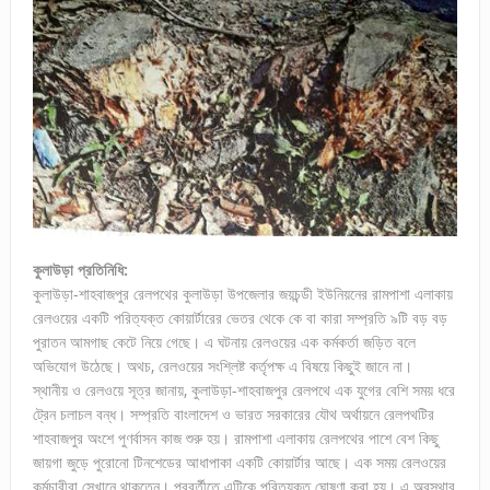
কুলাউড়া প্রতিনিধি:
কুলাউড়া-শাহবাজপুর রেলপথের কুলাউড়া উপজেলার জয়চন্ডী ইউনিয়নের রামপাশা এলাকায়
রেলওয়ের একটি পরিত্যক্ত কোয়ার্টারের ভেতর থেকে কে বা কারা সম্প্রতি ৯টি বড় বড়
পুরাতন আমগাছ কেটে নিয়ে গেছে। এ ঘটনায় রেলওয়ের এক কর্মকর্তা জড়িত বলে
অভিযোগ উঠেছে। অথচ, রেলওয়ের সংশ্লিষ্ট কর্তৃপক্ষ এ বিষয়ে কিছুই জানে না।
স্থানীয় ও রেলওয়ে সূত্র জানায়, কুলাউড়া-শাহবাজপুর রেলপথে এক যুগের বেশি সময় ধরে
ট্রেন চলাচল বন্ধ। সম্প্রতি বাংলাদেশ ও ভারত সরকারের যৌথ অর্থায়নে রেলপথটির
শাহবাজপুর অংশে পুণর্বাসন কাজ শুরু হয়। রামপাশা এলাকায় রেলপথের পাশে বেশ কিছু
জায়গা জুড়ে পুরোনো টিনশেডের আধাপাকা একটি কোয়ার্টার আছে। এক সময় রেলওয়ের
কর্মচারীরা সেখানে থাকতেন। পরবর্তীতে এটিকে পরিত্যক্ত ঘোষণা করা হয়। এ অবস্থার