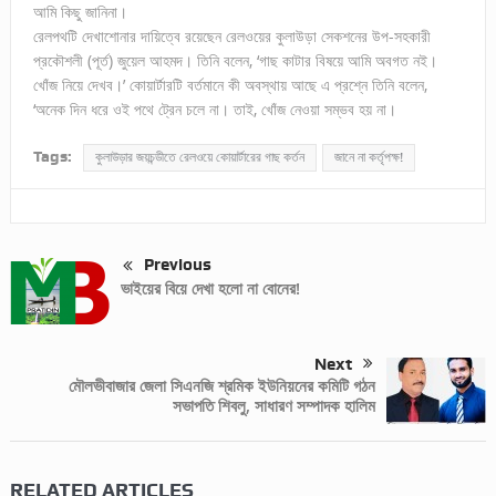
আমি কিছু জানিনা।
রেলপথটি দেখাশোনার দায়িত্বে রয়েছেন রেলওয়ের কুলাউড়া সেকশনের উপ-সহকারী
প্রকৌশলী (পূর্ত) জুয়েল আহমদ। তিনি বলেন, ‘গাছ কাটার বিষয়ে আমি অবগত নই।
খোঁজ নিয়ে দেখব।’ কোয়ার্টারটি বর্তমানে কী অবস্থায় আছে এ প্রশ্নে তিনি বলেন,
‘অনেক দিন ধরে ওই পথে ট্রেন চলে না। তাই, খোঁজ নেওয়া সম্ভব হয় না।
Tags:
কুলাউড়ার জয়চন্ডীতে রেলওয়ে কোয়ার্টারের গাছ কর্তন
জানে না কর্তৃপক্ষ!
Previous
ভাইয়ের বিয়ে দেখা হলো না বোনের!
Next
মৌলভীবাজার জেলা সিএনজি শ্রমিক ইউনিয়নের কমিটি গঠন
সভাপতি শিবলু, সাধারণ সম্পাদক হালিম
RELATED ARTICLES