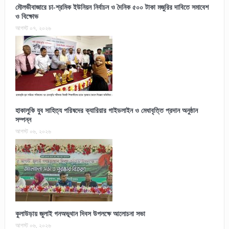
মৌলভীবাজারে চা-শ্রমিক ইউনিয়ন নির্বাচন ও দৈনিক ৫০০ টাকা মজুরির দাবিতে সমাবেশ
ও বিক্ষোভ
আগস্ট ০৭, ২০২৬
হাকালুকি যুব সাহিত্য পরিষদের ক্যারিয়ার গাইডলাইন ও মেধাবৃত্তি প্রদান অনুষ্ঠান
সম্পন্ন
আগস্ট ০৬, ২০২৬
কুলাউড়ায় জুলাই গনঅভূথান দিবস উপলক্ষে আলোচনা সভা
আগস্ট ০৬, ২০২৬