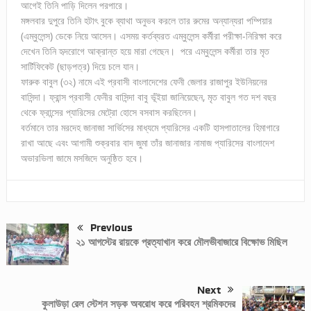
আগেই তিনি পাড়ি দিলেন পরপারে।
মঙ্গলবার দুপুরে তিনি হটাৎ বুকে ব্যাথা অনুভব করলে তার রুমের অন্যান্যরা পম্পিয়ার
(এম্বুলেন্স) ডেকে নিয়ে আসেন। এসময় কর্তব্যরত এম্বুলেন্স কর্মীরা পরীক্ষা-নিরিক্ষা করে
দেখেন তিনি হৃদরোগে আক্রান্ত হয়ে মারা গেছেন। পরে এম্বুলেন্স কর্মীরা তার মৃত
সার্টিফিকেট (ছাড়পত্র) দিয়ে চলে যান।
ফারুক বাবুল (৩২) নামে এই প্রবাসী বাংলাদেশের ফেনী জেলার রাজাপুর ইউনিয়নের
বাসিন্দা। ফ্রান্স প্রবাসী ফেনীর বাসিন্দা বাবু ভূঁইয়া জানিয়েছেন, মৃত বাবুল গত দশ বছর
থেকে ফ্রান্সের প্যারিসের মেট্রো হোসে বসবাস করছিলেন।
বর্তমানে তার মরদেহ জানাজা সার্ভিসের মাধ্যমে প্যারিসের একটি হাসপাতালের হিমাগারে
রাখা আছে এবং আগামী শুক্রবার বাদ জুমা তাঁর জানাজার নামাজ প্যারিসের বাংলাদেশ
অভারভিলা জামে মসজিদে অনুষ্ঠিত হবে।
Previous
২১ আগস্টের রায়কে প্রত্যাখান করে মৌলভীবাজারে বিক্ষোভ মিছিল
Next
কুলাউড়া রেল স্টেশন সড়ক অবরোধ করে পরিবহন শ্রমিকদের